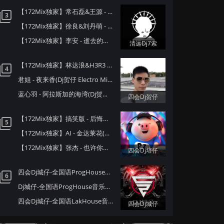
【172Mix独家】常石磊&王源 - 忘情水(Dj7索 Electro Mix国语男)
3
【172Mix独家】徐良&刘丹萌 - 抽离(Dj7索 Electro Mix国语合唱)
【172Mix独家】李安 - 逝去的爱(Dj7索 Electro Mix国语男)
清远Dj7索
【172Mix独家】林达浪&H3R3 - 还是会想你(Dj贺仔 Electro Mix国语男)Felix订制
4
君姐 - 夜来香(Dj贺仔 Electro Mix国语女)Dj东相提供
蓝心羽 - 阿拉斯加的海湾(Dj贺仔 ELectro Mix国语女)Dj东相提供
四会Dj贺仔
【172Mix独家】搞笑版 - 后悔当初大饮大食钱财尽散(Dj培仔 Electro Mix粤语男)
5
【172Mix独家】AI - 金达莱花(Dj培仔 Electro Mix)
【172Mix独家】张杰 - 也许你就在对岸(Dj培仔 Electro Mix国语男)
四会Dj培仔
四会Dj城仔-全国语ProgHouse音乐秋风落叶背着风流泪伤感专辑172Mix串烧
6
Dj城仔-全国语ProgHouse音乐80后专属女声至少还有你情歌专辑172Mix串烧
四会Dj城仔-全国语LakHouse音乐精选超弹系列我的楼兰专辑172Mix串烧
四会Dj城仔