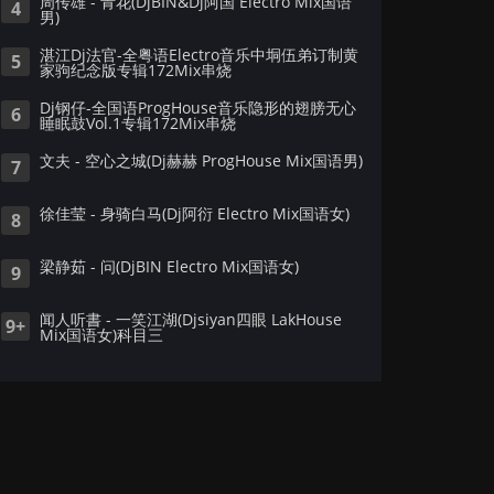
周传雄 - 青花(DjBIN&Dj阿国 Electro Mix国语
4
男)
湛江Dj法官-全粤语Electro音乐中垌伍弟订制黄
5
家驹纪念版专辑172Mix串烧
Dj钢仔-全国语ProgHouse音乐隐形的翅膀无心
6
睡眠鼓Vol.1专辑172Mix串烧
文夫 - 空心之城(Dj赫赫 ProgHouse Mix国语男)
7
徐佳莹 - 身骑白马(Dj阿衍 Electro Mix国语女)
8
梁静茹 - 问(DjBIN Electro Mix国语女)
9
闻人听書 - 一笑江湖(Djsiyan四眼 LakHouse
9+
Mix国语女)科目三