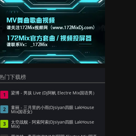
热门下载榜
梁博 - 男孩 Live (Dj阿帆 Electre Mix国语男）
1
童丽 - 三月里的小雨(Djsiyan四眼 LakHouse
2
Mix国语女)
太空战舰 - 阿索阿索(Djsiyan四眼 LakHouse
3
Mix)