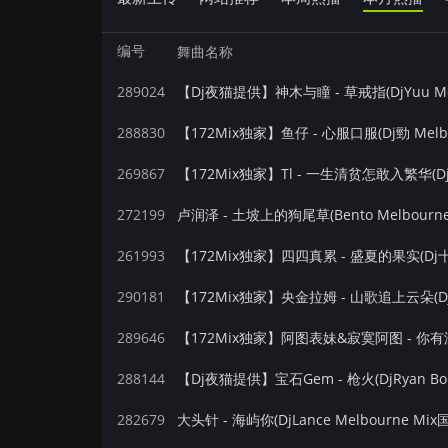
编号
舞曲名称
289024
【Dj夜猫提供】神木与瞳 - 草戒指(DjYuu Me
288830
【172Mix独家】鱼仔 - 心服口服(Dj勁 Melb
269867
【172Mix独家】Tl - 一生清贫怎敢入繁华(Dj十
272199
卢润泽 - 土坡上的狗尾草(Bento Melbourn
261993
【172Mix独家】四四真累 - 盛夏的果实(Dj十三
290181
【172Mix独家】央金拉姆 - 山歌追上云朵(Dj十
289646
288144
【Dj夜猫提供】宝石Gem - 枪火(DjRyan Bo
282679
大头针 - 海屿你(DjLance Melbourne Mi