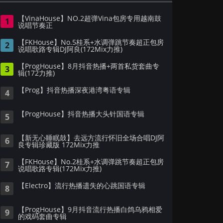
【VinaHouse】NO.2超弹Vina包房专用越南鼓
1
说唱节奏正
【FKHouse】No.5桂系+水调弹跳节奏超正包房
2
说唱歌路专辑DJ阿良(172Mix力推)
【ProgHouse】8月抖音热播+两首私货套曲专
3
辑(172力推)
【Prog】抖音热播深夜港湾粤语专辑
4
【ProgHouse】抖音热播大头针国语专辑
5
【新无心睡眠鼓】去远方流行怀旧全场合唱DJ阿
6
良专辑珍藏版 172Mix力推
【FKHouse】No.2桂系+水调弹跳节奏超正包房
7
说唱歌路专辑(172Mix力推)
【Electro】流行热播遗失的心跳国语专辑
8
【ProgHouse】9月抖音流行热播白鸽乌鸦相爱
9
的戏码套曲专辑