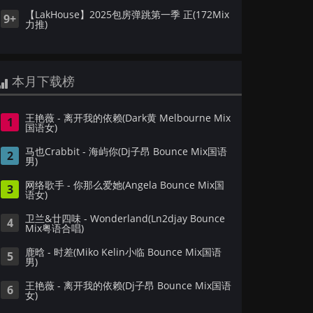
【LakHouse】2025包房弹跳第一季 正(172Mix
9+
力推)
本月下载榜
王艳薇 - 离开我的依赖(Dark黄 Melbourne Mix
1
国语女)
马也Crabbit - 海屿你(Dj子昂 Bounce Mix国语
2
男)
网络歌手 - 你那么爱她(Angela Bounce Mix国
3
语女)
卫兰&廿四味 - Wonderland(Ln2djay Bounce
4
Mix粤语合唱)
鹿晗 - 时差(Miko Kelin小临 Bounce Mix国语
5
男)
王艳薇 - 离开我的依赖(Dj子昂 Bounce Mix国语
6
女)