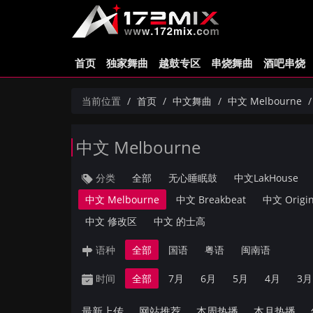
首页
独家舞曲
越鼓专区
串烧舞曲
酒吧串烧
当前位置
首页
中文舞曲
中文 Melbourne
中文 Melbourne
分类
全部
无心睡眠鼓
中文LakHouse
中文 Melbourne
中文 Breakbeat
中文 Origin
中文 修改区
中文 的士高
语种
全部
国语
粤语
闽南语
时间
全部
7月
6月
5月
4月
3月
最新上传
网站推荐
本周热播
本月热播