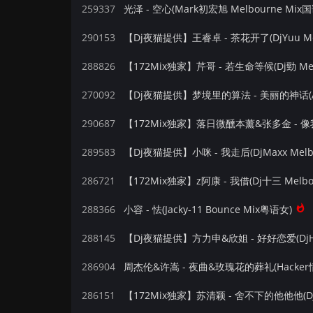
259337
光泽 - 空心(Mark初宏旭 Melbourne Mix
290153
【Dj夜猫提供】王睿卓 - 茶花开了(DjYuu Mel
288826
【172Mix独家】芹哥 - 若生命等候(Dj勁 Mel
270092
【Dj夜猫提供】梦境里的算法 - 美丽的神话(Ang
290687
289583
【Dj夜猫提供】小咪 - 我走后(DjMaxx Melb
286721
【172Mix独家】z阿康 - 我借(Dj十三 Melbo
288366
小容 - 怯(Jacky-11 Bounce Mix粤语女)
288145
【Dj夜猫提供】方力申&欣姐 - 好好恋爱(DjHa
286904
周杰伦&许嵩 - 夜曲&玫瑰花的葬礼(Hacker情锋
286151
【172Mix独家】苏清颖 - 舍不下的他他他(DjZi