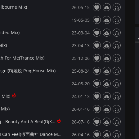
bourne Mix)
26-05-15
19-05-05
nded Mix)
23-03-04
Mix)
23-04-13
 For Me(Trance Mix)
25-12-06
el(Dj她说 ProgHouse Mix)
25-08-24
24-05-20
 Mix)
24-01-13
 Mix)
26-01-16
【172Mix独家】Justin Bieber&Nicki Minaj - Beauty And A Beat(DjXT Progressive Mix)飘鼓
26-07-16
【172Mix独家】Ela Rose&David Deejay - I Can Feel(假面曲神 Dance Mix)
26-04-16