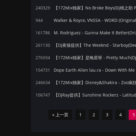
240329
【172Mix独家】No Broke Boys(Dj桃之助 Ph
944
Walker & Royce, VNSSA - WORD (Original
161786
M. Rodriguez - Gunna Make It Better(Ori
261130
【Dj夜猫提供】The Weeknd - Starboy(Dee
276934
【172Mix独家】是晚星呀 - Pretty Much(Dj
154731
Dope Earth Alien lau.ra - Down With Me
246634
106747
【DjRay提供】Sunshine Rockerz - Latitud
« 上一页
1
2
3
4
5