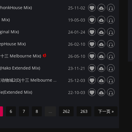
onkHouse Mix)
25-11-02
 Mix)
19-05-03
ginal Mix)
24-01-24
pHouse Mix)
26-02-10
十三 Melbourne Mix)
26-05-10
 (Hako Extended Mix)
23-11-21
【172Mix独家】Disney&Shakira - Zoo疯狂动物城2(Dj十三 Melbourne Mix)
25-12-03
e(Extended Mix)
22-10-03
6
7
8
...
262
263
下一页 »