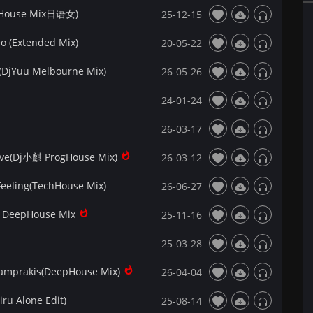
ouse Mix日语女)
25-12-15
eo (Extended Mix)
20-05-22
e(DjYuu Melbourne Mix)
26-05-26
24-01-24
26-03-17
ve(Dj小麒 ProgHouse Mix)
26-03-12
eeling(TechHouse Mix)
26-06-27
 DeepHouse Mix
25-11-16
25-03-28
mprakis(DeepHouse Mix)
26-04-04
u Alone Edit)
25-08-14