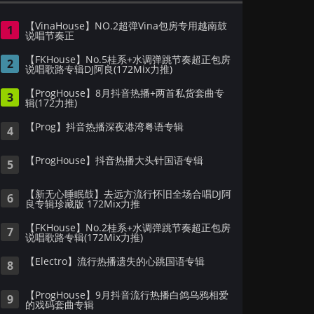
【VinaHouse】NO.2超弹Vina包房专用越南鼓
1
说唱节奏正
【FKHouse】No.5桂系+水调弹跳节奏超正包房
2
说唱歌路专辑DJ阿良(172Mix力推)
【ProgHouse】8月抖音热播+两首私货套曲专
3
辑(172力推)
【Prog】抖音热播深夜港湾粤语专辑
4
【ProgHouse】抖音热播大头针国语专辑
5
【新无心睡眠鼓】去远方流行怀旧全场合唱DJ阿
6
良专辑珍藏版 172Mix力推
【FKHouse】No.2桂系+水调弹跳节奏超正包房
7
说唱歌路专辑(172Mix力推)
【Electro】流行热播遗失的心跳国语专辑
8
【ProgHouse】9月抖音流行热播白鸽乌鸦相爱
9
的戏码套曲专辑