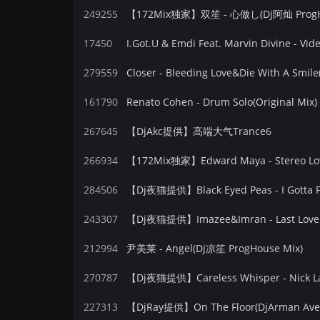
249255
【172Mix独家】双笙 - 心做し(Dj阿灿 ProgH
17450
I.Got.U & Emdi Feat. Marvin Divine - Vid
279559
Closer - Bleeding Love&Die With A Smil
161790
Renato Cohen - Drum Solo(Original Mix)
267645
【DjAkc提供】高端大气Trance6
266934
【172Mix独家】Edward Maya - Stereo Lo
284506
【Dj夜猫提供】Black Eyed Peas - I Gotta F
243307
【Dj夜猫提供】Imazee&Imran - Last Love
212994
尹美莱 - Angel(Dj凉笙 ProgHouse Mix)
270787
【Dj夜猫提供】Careless Whisper - Nick La
227313
【DjRay提供】On The Floor(DjArman Aveir