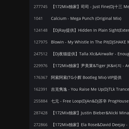
277745
【172Mix独家】司司 - Just Fine(Dj十三 Mel
1041
Calcium - Mega Punch (Original Mix)
124148
【DjRay提供】Hidden In Plain Sight(Exte
127975
Blowin - My Whistle In The Pit(DJSHAKE 
247512
【Dj夜猫提供】Talla Xlc&Airwalkr - Enough
229976
【172Mix独家】尹美莱&Tiger JK&비지 - Ang
176367
阿索阿索(TG小辉 Bootleg Mix)-VIP提供
162391
吉克隽逸 - You Raise Me Up(DjTLk Trance
255884
七元 - Free Loop(DjAn&Dj苏辛 ProgHouse
287428
272866