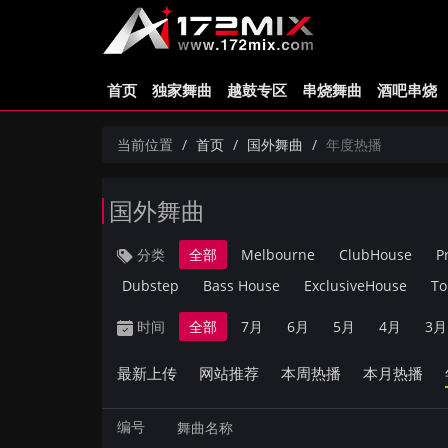
首页
独家舞曲
越鼓专区
串烧舞曲
酒吧串烧
当前位置
首页
国外舞曲
年度热播
国外舞曲
分类
全部
Melbourne
ClubHouse
P
Dubstep
Bass House
ExclusiveHouse
To
时间
全部
7月
6月
5月
4月
3月
最新上传
网站推荐
本周热播
本月热播
编号
舞曲名称