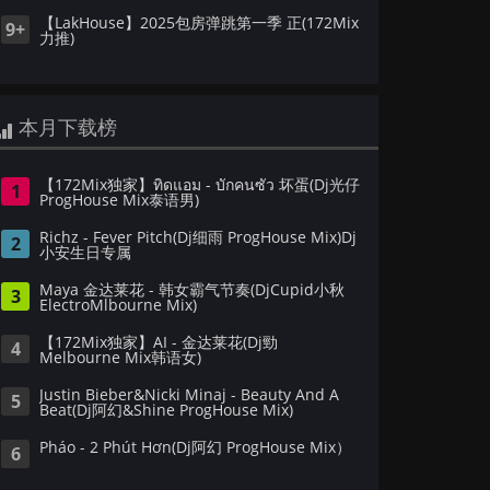
【LakHouse】2025包房弹跳第一季 正(172Mix
9+
力推)
本月下载榜
【172Mix独家】ทิดแอม - บักคนซั่ว 坏蛋(Dj光仔
1
ProgHouse Mix泰语男)
Richz - Fever Pitch(Dj细雨 ProgHouse Mix)Dj
2
小安生日专属
Maya 金达莱花 - 韩女霸气节奏(DjCupid小秋
3
ElectroMlbourne Mix)
【172Mix独家】AI - 金达莱花(Dj勁
4
Melbourne Mix韩语女)
Justin Bieber&Nicki Minaj - Beauty And A
5
Beat(Dj阿幻&Shine ProgHouse Mix)
Pháo - 2 Phút Hơn(Dj阿幻 ProgHouse Mix）
6