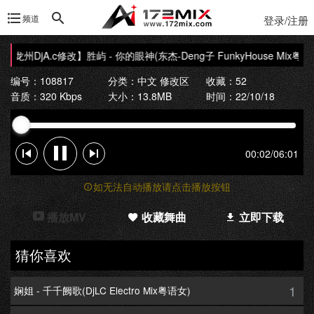
频道
登录/注册
【龙州DjA.c修改】胜屿 - 你的眼神(东杰-Deng子 FunkyHouse Mix粤语
编号：108817
分类：
中文 修改区
收藏：52
音质：320 Kbps
大小：13.8MB
时间：22/10/18
00:02
/
06:01
如无法自动播放请点击播放按钮
播放MV
收藏舞曲
立即下载
猜你喜欢
1
娴姐 - 千千阙歌(DjLC Electro Mix粤语女)