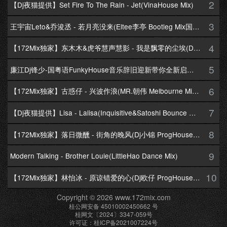
2
【Dj夜猫提供】Set Fire To The Rain - Jet(VinaHouse Mix)
3
王宇宙Leto&乔浚丞 - 若月亮没来(Eltee李亭 Bootleg Mix国语合唱)
4
【172Mix独家】东木木&虎爷慧声慧影 - 我是飘零的尘埃(Dj十三 Melbourne Mix国语男)
5
廉江Dj锋少-国粤语FunkyHouse音乐辞旧迎新带你全新启航跨年专辑172Mix串烧
6
【172Mix独家】古惑仔 - 兴波作浪(MR.朝伟 Melbourne Mix粤语男)
7
【Dj夜猫提供】Lisa - Lalisa(Inquisitive&Satoshi Bounce Mix)
8
【172Mix独家】落日微醺 - 街角的晚风(Dj小锦 ProgHouse Mix粤语女)
9
Modern Talking - Brother Louie(LittleHao Dance Mix)
10
【172Mix独家】林怡冰 - 原谅错爱的心(Dj欧仔 ProgHouse Mix粤语女)
Copyright © 2026 www.172mix.com
桂公网安备 45010002450662 号
桂网文〔2024〕3347-059号
许可证：桂ICP备2021007224号