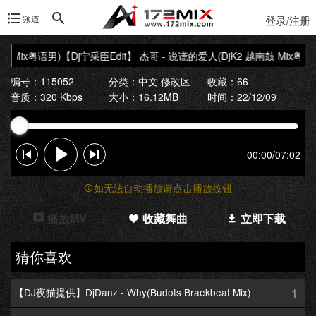
频道
登录/注册
鼓 Mix粤语男)
【Dj宁采臣Edit】 杰哥 - 说谎的爱人(DjK2 越南鼓 Mix粤语男
编号：115052
分类：
中文 修改区
收藏：66
音质：320 Kbps
大小：16.12MB
时间：22/12/09
00:00
/
07:02
如无法自动播放请点击播放按钮
播放MV
收藏舞曲
立即下载
猜你喜欢
1
【DJ夜猫提供】DjDanz - Why(Budots Braekbeat Mix)