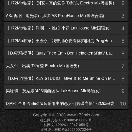
2
【172Mix独家】 别安 - 真的爱你(Dj钉头 Electro Mix粤语男)
3
AKa诉阳 - 追光者(北流DjAS ProgHouse Mix国语合唱)
4
【172Mix独家】洋澜一 - 谁(Dj小罗 LakHouse Mix国语女)
5
【172Mix独家】王金永 - 我曾用心爱着你(Dj阿贵 ProgHouse Mix国语男)
6
【DJ夜猫提供】Quay Theo Em - Ben Heineken&RinV LakHouse Mix
7
大头针 - 出卖(Dj阿登 Electro Mix国语男)
8
【DJ夜猫提供】KEY STUDIO - Give It To Me Shine On Me By Lambo Thea
9
梁咏琪 - 灰姑娘(426编曲团队 LakHouse Mix粤语女)
10
DjAkc-全粤语Electro音乐雨中的恋人们靓碟专辑172Mix串烧
Copyright © 2026 www.172mix.com
桂公网安备 45010002450662 号
桂网文〔2024〕3347-059号
许可证：桂ICP备2021007224号