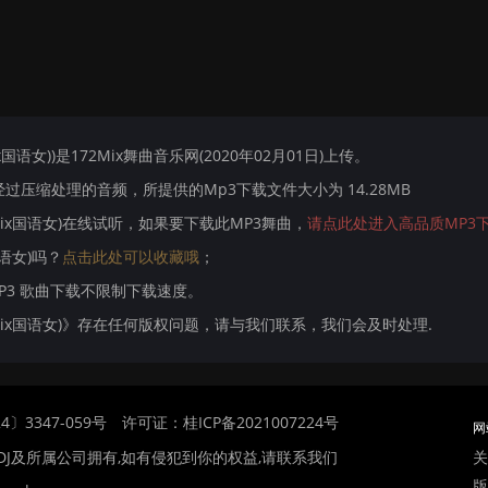
ix国语女))是172Mix舞曲音乐网(2020年02月01日)上传。
压缩处理的音频，所提供的Mp3下载文件大小为 14.28MB
se Mix国语女)在线试听，如果要下载此MP3舞曲，
请点此处进入高品质MP3
国语女)吗？
点击此处可以收藏哦
；
MP3 歌曲下载不限制下载速度。
use Mix国语女)》存在任何版权问题，请与我们联系，我们会及时处理.
〕3347-059号
许可证：桂ICP备2021007224号
网
关
DJ及所属公司拥有,如有侵犯到你的权益,请联系我们
版