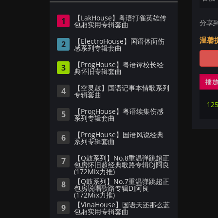
【LakHouse】粤语打雀英雄传
1
分享
包厢实用专辑套曲
温馨
【ElectroHouse】国语体面伤
2
感系列专辑套曲
【ProgHouse】粤语谭校长经
3
典怀旧专辑套曲
播
【空灵鼓】国语记事本情歌系列
4
专辑套曲
12
【ProgHouse】粤语续集伤感
5
系列专辑套曲
【ProgHouse】国语风说经典
6
系列专辑套曲
【Q鼓系列】No.8重温弹跳超正
7
包房怀旧超经典歌路专辑DJ阿良
(172Mix力推)
【Q鼓系列】No.7重温弹跳超正
8
包房说唱歌路专辑DJ阿良
(172Mix力推)
【VinaHouse】国语天还那么蓝
9
包厢实用专辑套曲