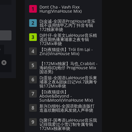
Dont Cha - Vavh Fixx
1
Hung(VinaHouse Mix)
Dj金诚-全国语ProgHouse音乐
2
我不该用情甲乙丙丁抖音专辑
172独家串烧
Dj叶仔-全英文LakHouse音乐精
3
选近期热播柬埔寨之夜专辑
172Mix串烧
播
【Dj夜猫提供】Trói Em Lại -
4
Zinz(VinaHouse Mix)
【172Mix独家】马也_Crabbit -
5
海屿你(Dj炮仔 ProgHouse Mix
国语男)
Dj蛋挞-全国语LakHouse音乐柬
6
埔寨之夜&甜妹日记Vol.7跳舞专
辑172Mix串烧
【Dj夜猫提供】
7
Above&Beyond -
Sun&Moon(VinaHouse Mix)
新兴Dj细钊-全国语歌曲连版打
8
造嘉欣翻唱港风发烧人声串烧
Dj聚仔-国粤语LakHouse音乐我
9
记得我爱过小雪订制专属专辑
172Mix独家串烧