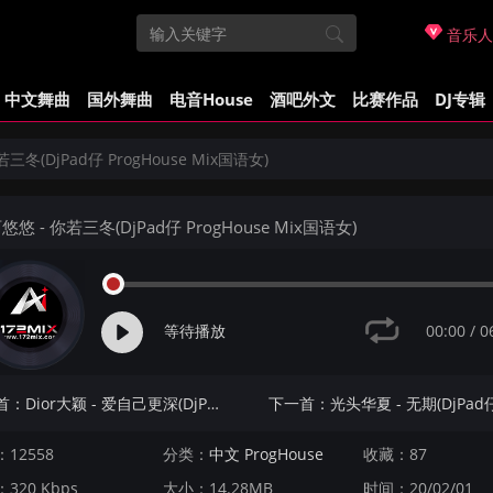
音乐人
中文舞曲
国外舞曲
电音House
酒吧外文
比赛作品
DJ专辑
三冬(DjPad仔 ProgHouse Mix国语女)
悠悠 - 你若三冬(DjPad仔 ProgHouse Mix国语女)
00:00
/
0
等待播放
上一首：Dior大颖 - 爱自己更深(DjPad仔 ProgHouse Mix国语女)
12558
分类：
中文 ProgHouse
收藏：87
320 Kbps
大小：14.28MB
时间：20/02/01