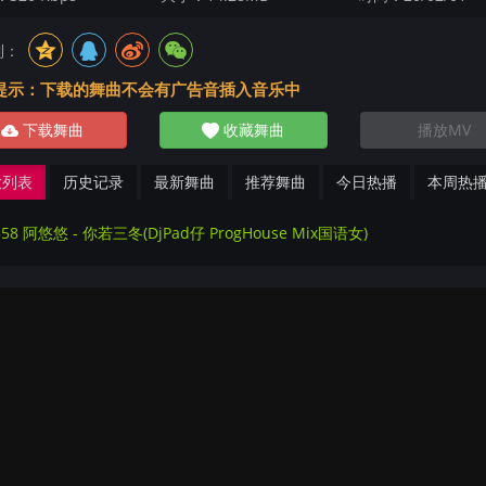
到：
提示：下载的舞曲不会有广告音插入音乐中
下载舞曲
收藏舞曲
播放MV
放列表
历史记录
最新舞曲
推荐舞曲
今日热播
本周热
558 阿悠悠 - 你若三冬(DjPad仔 ProgHouse Mix国语女)