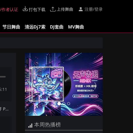
上传舞曲
注册/登录
/作者认证
打包下载
节日舞曲
清远Dj7索
DJ套曲
MV舞曲
Previous
Next
6:11
下一首：光头华夏 - 无期(DjPad仔 ProgHouse Mix国语男)
本周热播榜