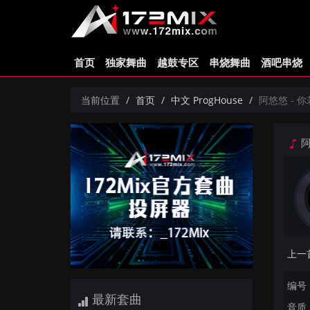
首页
独家舞曲
越鼓专区
串烧舞曲
酒吧串烧
当前位置
首页
中文 ProgHouse
阿悠悠 - 你若
阿
编号：
最新套曲
音质：