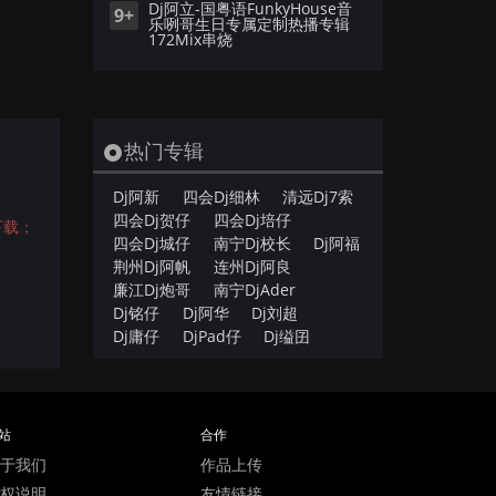
Dj阿立-国粤语FunkyHouse音
9+
乐咧哥生日专属定制热播专辑
172Mix串烧
热门专辑
Dj阿新
四会Dj细林
清远Dj7索
四会Dj贺仔
四会Dj培仔
下载；
四会Dj城仔
南宁Dj校长
Dj阿福
荆州Dj阿帆
连州Dj阿良
廉江Dj炮哥
南宁DjAder
Dj铭仔
Dj阿华
Dj刘超
Dj庸仔
DjPad仔
Dj缢囝
站
合作
于我们
作品上传
权说明
友情链接