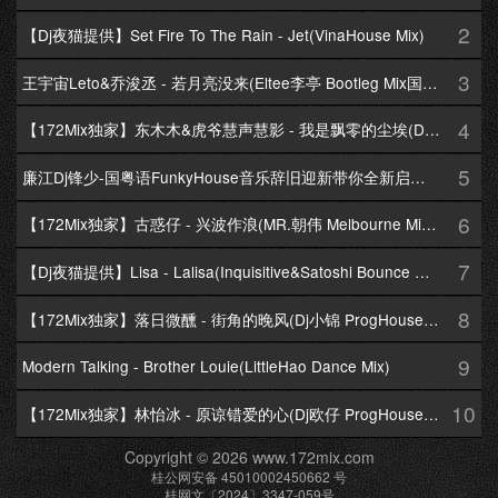
2
【Dj夜猫提供】Set Fire To The Rain - Jet(VinaHouse Mix)
3
王宇宙Leto&乔浚丞 - 若月亮没来(Eltee李亭 Bootleg Mix国语合唱)
4
【172Mix独家】东木木&虎爷慧声慧影 - 我是飘零的尘埃(Dj十三 Melbourne Mix国语男)
5
廉江Dj锋少-国粤语FunkyHouse音乐辞旧迎新带你全新启航跨年专辑172Mix串烧
6
【172Mix独家】古惑仔 - 兴波作浪(MR.朝伟 Melbourne Mix粤语男)
7
【Dj夜猫提供】Lisa - Lalisa(Inquisitive&Satoshi Bounce Mix)
8
【172Mix独家】落日微醺 - 街角的晚风(Dj小锦 ProgHouse Mix粤语女)
9
Modern Talking - Brother Louie(LittleHao Dance Mix)
10
【172Mix独家】林怡冰 - 原谅错爱的心(Dj欧仔 ProgHouse Mix粤语女)
Copyright © 2026 www.172mix.com
桂公网安备 45010002450662 号
桂网文〔2024〕3347-059号