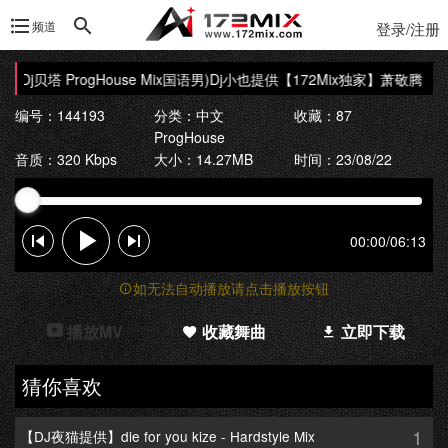
频道
登录/注册
Dj贝塔 ProgHouse Mix国语男)Dj小也提供
【172Mix独家】萧敬腾 - 阿飞
编号：144193
分类：
中文
收藏：87
ProgHouse
音质：320 Kbps
大小：14.27MB
时间：23/08/22
00:00
/
06:13
如无法自动播放请点击播放按钮
播放MV
收藏舞曲
立即下载
猜你喜欢
1
【DJ夜猫提供】die for you kize - Hardstyle Mix