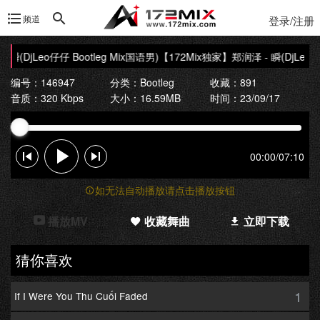
频道
登录/注册
瞬(DjLeo仔仔 Bootleg Mix国语男)
【172Mix独家】郑润泽 - 瞬(DjLeo仔仔 
编号：146947
分类：
Bootleg
收藏：891
音质：320 Kbps
大小：16.59MB
时间：23/09/17
00:00
/
07:10
如无法自动播放请点击播放按钮
播放MV
收藏舞曲
立即下载
猜你喜欢
1
If I Were You Thu Cuối Faded