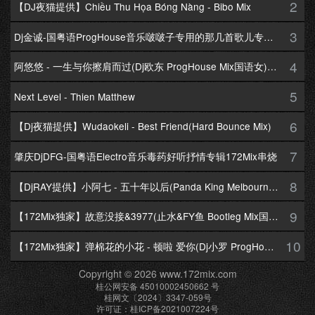
2
【DJ夜猫提供】Chiều Thu Họa Bóng Nàng - Bibo Mix
3
Dj金诚-国粤语ProgHouse音乐啵啵子专用的那几首歌儿专辑172Mix串烧
4
阿悠悠 - 一生与你擦肩而过(Dj欧东 ProgHouse Mix国语女)Dj小耀修改
5
Next Level - Thien Matthew
6
【Dj夜猫提供】Wudaokeli - Best Friend(Hard Bounce Mix)
7
肇庆DjDFG-国粤语Electro音乐毒药好听抒情专辑172Mix串烧
8
【DjRAY提供】小阿七 - 五十年以后(Panda King Melbourne Mix国语女)
9
【172Mix独家】故意没接&3977(止水&FY鱼 Bootleg Mix国语男)
10
【172Mix独家】弹棉花的小花 - 顿啦 爱你(Dj小罗 ProgHouse Mix国语女)v2
Copyright © 2026 www.172mix.com
桂公网安备 45010002450662 号
桂网文〔2024〕3347-059号
许可证：桂ICP备2021007224号