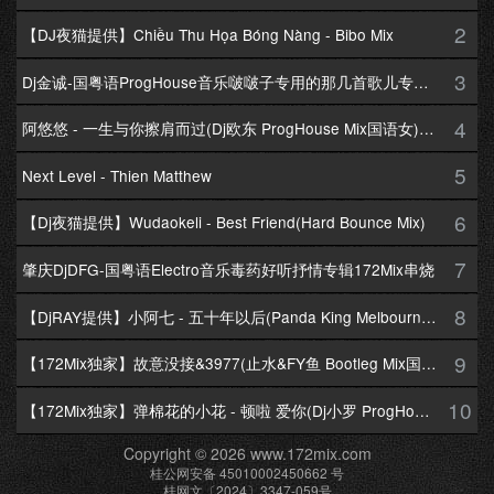
2
【DJ夜猫提供】Chiều Thu Họa Bóng Nàng - Bibo Mix
3
Dj金诚-国粤语ProgHouse音乐啵啵子专用的那几首歌儿专辑172Mix串烧
4
阿悠悠 - 一生与你擦肩而过(Dj欧东 ProgHouse Mix国语女)Dj小耀修改
5
Next Level - Thien Matthew
6
【Dj夜猫提供】Wudaokeli - Best Friend(Hard Bounce Mix)
7
肇庆DjDFG-国粤语Electro音乐毒药好听抒情专辑172Mix串烧
8
【DjRAY提供】小阿七 - 五十年以后(Panda King Melbourne Mix国语女)
9
【172Mix独家】故意没接&3977(止水&FY鱼 Bootleg Mix国语男)
10
【172Mix独家】弹棉花的小花 - 顿啦 爱你(Dj小罗 ProgHouse Mix国语女)v2
Copyright © 2026 www.172mix.com
桂公网安备 45010002450662 号
桂网文〔2024〕3347-059号