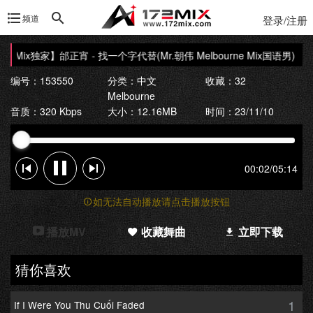
频道
登录/注册
72Mix独家】邰正宵 - 找一个字代替(Mr.朝伟 Melbourne Mix国语男)
【17
编号：153550
分类：
中文
收藏：32
Melbourne
音质：320 Kbps
大小：12.16MB
时间：23/11/10
00:02
/
05:14
如无法自动播放请点击播放按钮
播放MV
收藏舞曲
立即下载
猜你喜欢
1
If I Were You Thu Cuối Faded