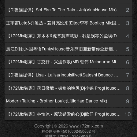
2
【Dj夜猫提供】Set Fire To The Rain - Jet(VinaHouse Mix)
3
王宇宙Leto&乔浚丞 - 若月亮没来(Eltee李亭 Bootleg Mix国语合唱)
4
【172Mix独家】东木木&虎爷慧声慧影 - 我是飘零的尘埃(Dj十三 Melbourne Mix国语男)
5
廉江Dj锋少-国粤语FunkyHouse音乐辞旧迎新带你全新启航跨年专辑172Mix串烧
6
【172Mix独家】古惑仔 - 兴波作浪(MR.朝伟 Melbourne Mix粤语男)
7
【Dj夜猫提供】Lisa - Lalisa(Inquisitive&Satoshi Bounce Mix)
8
【172Mix独家】落日微醺 - 街角的晚风(Dj小锦 ProgHouse Mix粤语女)
9
Modern Talking - Brother Louie(LittleHao Dance Mix)
10
【172Mix独家】林怡冰 - 原谅错爱的心(Dj欧仔 ProgHouse Mix粤语女)
Copyright © 2026 www.172mix.com
桂公网安备 45010002450662 号
桂网文〔2024〕3347-059号