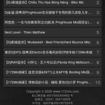
2
【DJ夜猫提供】Chiều Thu Họa Bóng Nàng - Bibo Mix
3
Dj金诚-国粤语ProgHouse音乐啵啵子专用的那几首歌儿专辑172Mix串烧
4
阿悠悠 - 一生与你擦肩而过(Dj欧东 ProgHouse Mix国语女)Dj小耀修改
5
Next Level - Thien Matthew
6
【Dj夜猫提供】Wudaokeli - Best Friend(Hard Bounce Mix)
7
肇庆DjDFG-国粤语Electro音乐毒药好听抒情专辑172Mix串烧
8
【DjRAY提供】小阿七 - 五十年以后(Panda King Melbourne Mix国语女)
9
【172Mix独家】故意没接&3977(止水&FY鱼 Bootleg Mix国语男)
10
【172Mix独家】弹棉花的小花 - 顿啦 爱你(Dj小罗 ProgHouse Mix国语女)v2
Copyright © 2026 www.172mix.com
桂公网安备 45010002450662 号
桂网文〔2024〕3347-059号
许可证：桂ICP备2021007224号