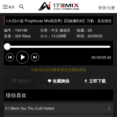
频道
登录/注册
多大(Dj小嘉 ProgHouse Mix国语男)
【Dj振鹏Edit】万豹 - 其实雨也没多大(
编号：194198
分类：
中文 修改区
收藏：29
音质：320 Kbps
大小：13.23MB
时间：24/09/20
00:00
/
05:42
如无法自动播放请点击播放按钮
播放MV
收藏舞曲
立即下载
猜你喜欢
1
If I Were You Thu Cuối Faded