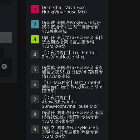
Dont Cha - Vavh Fixx
1
Hung(VinaHouse Mix)
Dj金诚-全国语ProgHouse音乐
2
我不该用情甲乙丙丁抖音专辑
172独家串烧
Dj叶仔-全英文LakHouse音乐精
3
选近期热播柬埔寨之夜专辑
172Mix串烧
播
【Dj夜猫提供】Trói Em Lại -
4
Zinz(VinaHouse Mix)
Dj蛋挞-全国语LakHouse音乐柬
5
埔寨之夜&甜妹日记Vol.7跳舞专
辑172Mix串烧
【172Mix独家】马也_Crabbit -
6
海屿你(Dj炮仔 ProgHouse Mix
国语男)
【Dj夜猫提供】
7
Above&Beyond -
Sun&Moon(VinaHouse Mix)
Dj聚仔-国粤语LakHouse音乐我
8
记得我爱过小雪订制专属专辑
172Mix独家串烧
Dj阿立-国粤语FunkyHouse音
9
乐咧哥生日专属定制热播专辑
172Mix串烧