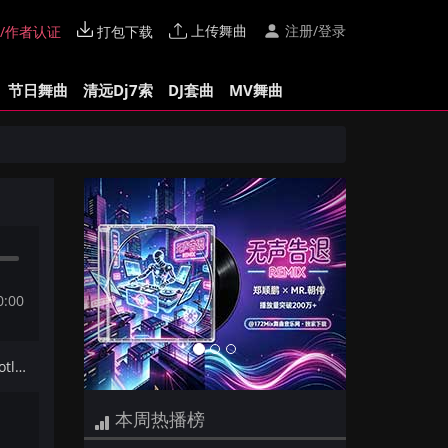
上传舞曲
注册/登录
/作者认证
打包下载
节日舞曲
清远Dj7索
DJ套曲
MV舞曲
Previous
Next
0:00
下一首：Xana - Indecent(LK Bootleg Mix)
本周热播榜