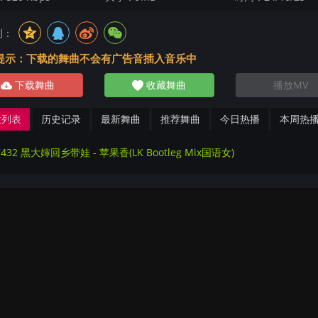
到：
提示：下载的舞曲不会有广告音插入音乐中
下载舞曲
收藏舞曲
播放MV
放列表
历史记录
最新舞曲
推荐舞曲
今日热播
本周热
7432 黑大婶回乡带娃 - 苹果香(LK Bootleg Mix国语女)