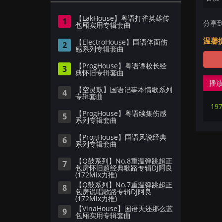
【LakHouse】粤语打雀英雄传
1
分享
包厢实用专辑套曲
温馨
【ElectroHouse】国语体面伤
2
感系列专辑套曲
【ProgHouse】粤语谭校长经
3
典怀旧专辑套曲
播
【空灵鼓】国语记事本情歌系列
4
专辑套曲
19
【ProgHouse】粤语续集伤感
5
系列专辑套曲
【ProgHouse】国语风说经典
6
系列专辑套曲
【Q鼓系列】No.8重温弹跳超正
7
包房怀旧超经典歌路专辑DJ阿良
(172Mix力推)
【Q鼓系列】No.7重温弹跳超正
8
包房说唱歌路专辑DJ阿良
(172Mix力推)
【VinaHouse】国语天还那么蓝
9
包厢实用专辑套曲