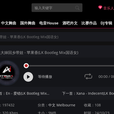
音乐人
中文舞曲
国外舞曲
电音House
酒吧外文
比赛作品
DJ专辑
 - 苹果香(LK Bootleg Mix国语女)
大婶回乡带娃 - 苹果香(LK Bootleg Mix国语女)
00:00
/
0
等待播放
上一首：En - 爱错(LK Bootleg Mix国语男)
197432
分类：
中文 Melbourne
收藏：108
320 Kbps
大小：9MB
时间：24/10/23