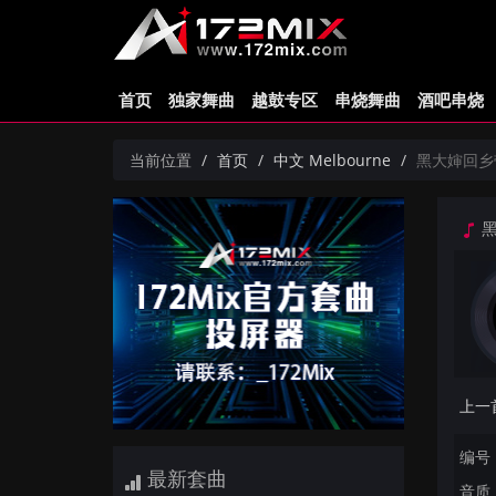
首页
独家舞曲
越鼓专区
串烧舞曲
酒吧串烧
当前位置
首页
中文 Melbourne
黑大婶回乡带娃
黑
编号：
最新套曲
音质：