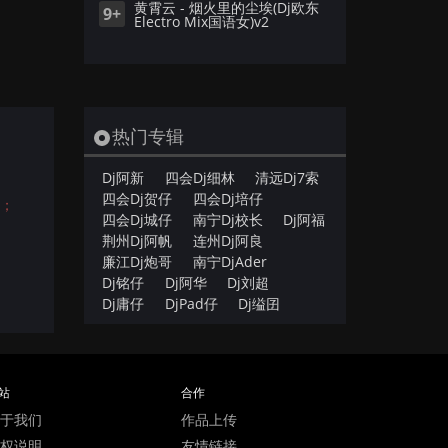
黄霄云 - 烟火里的尘埃(Dj欧东
9+
Electro Mix国语女)v2
热门专辑
Dj阿新
四会Dj细林
清远Dj7索
四会Dj贺仔
四会Dj培仔
载；
四会Dj城仔
南宁Dj校长
Dj阿福
荆州Dj阿帆
连州Dj阿良
廉江Dj炮哥
南宁DjAder
Dj铭仔
Dj阿华
Dj刘超
Dj庸仔
DjPad仔
Dj缢囝
站
合作
于我们
作品上传
权说明
友情链接