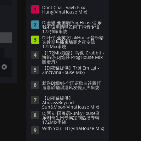
Dont Cha - Vavh Fixx
1
Hung(VinaHouse Mix)
Dj金诚-全国语ProgHouse音乐
2
我不该用情甲乙丙丁抖音专辑
172独家串烧
Dj叶仔-全英文LakHouse音乐精
3
选近期热播柬埔寨之夜专辑
172Mix串烧
播
【172Mix独家】马也_Crabbit -
4
海屿你(Dj炮仔 ProgHouse Mix
国语男)
【Dj夜猫提供】Trói Em Lại -
5
Zinz(VinaHouse Mix)
新兴Dj细钊-全国语歌曲连版打
6
造嘉欣翻唱港风发烧人声串烧
【Dj夜猫提供】
7
Above&Beyond -
Sun&Moon(VinaHouse Mix)
Dj阿立-国粤语FunkyHouse音
8
乐咧哥生日专属定制热播专辑
172Mix串烧
With You - BT(VinaHouse Mix)
9