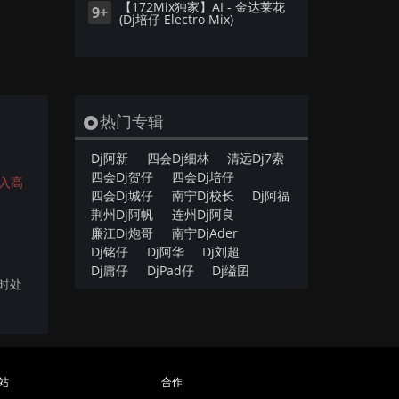
【172Mix独家】AI - 金达莱花
9+
(Dj培仔 Electro Mix)
热门专辑
Dj阿新
四会Dj细林
清远Dj7索
四会Dj贺仔
四会Dj培仔
入高
四会Dj城仔
南宁Dj校长
Dj阿福
荆州Dj阿帆
连州Dj阿良
廉江Dj炮哥
南宁DjAder
Dj铭仔
Dj阿华
Dj刘超
Dj庸仔
DjPad仔
Dj缢囝
及时处
站
合作