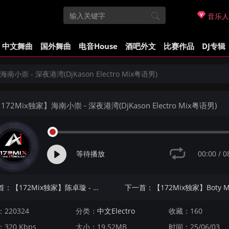
音乐人
中文舞曲
国外舞曲
电音House
酒吧外文
比赛作品
DJ专辑
南小崇 - 深夜港湾(DjKason Electro Mix粤语男)
172Mix独家】海南小崇 - 深夜港湾(DjKason Electro Mix粤语男)
00:00
/
0
等待播放
上一首：【172Mix独家】陈卓璇 - 爱笑的眼睛(Dj阿JIe FunkyHouse Mix国语女)咚鼓
220324
分类：
中文Electro
收藏：160
320 Kbps
大小：19.52MB
时间：25/06/03