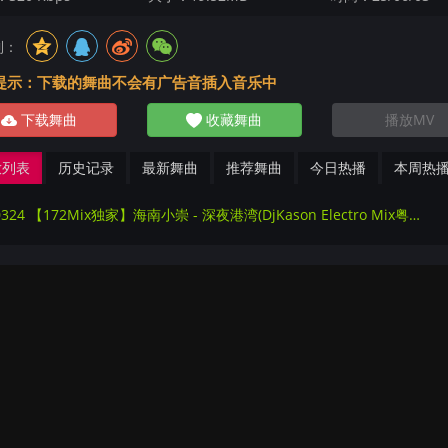
到：
提示：下载的舞曲不会有广告音插入音乐中
下载舞曲
收藏舞曲
播放MV
放列表
历史记录
最新舞曲
推荐舞曲
今日热播
本周热
220324 【172Mix独家】海南小崇 - 深夜港湾(DjKason Electro Mix粤语男)