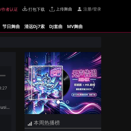
上传舞曲
注册/登录
/作者认证
打包下载
节日舞曲
清远Dj7索
DJ套曲
MV舞曲
Previous
Next
8:27
下一首：【172Mix独家】Boty Music(YIyi&Pasll Bounce Mix)vip
本周热播榜