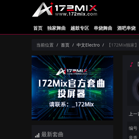
首页
独家舞曲
越鼓专区
串烧舞曲
酒吧串烧
当前位置
首页
中文Electro
【172Mix独家】海
【
编号：
最新套曲
音质：