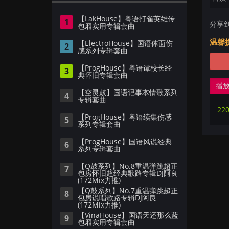
【LakHouse】粤语打雀英雄传
1
分享
包厢实用专辑套曲
温馨
【ElectroHouse】国语体面伤
2
感系列专辑套曲
【ProgHouse】粤语谭校长经
3
典怀旧专辑套曲
播
【空灵鼓】国语记事本情歌系列
4
专辑套曲
【ProgHouse】粤语续集伤感
5
系列专辑套曲
【ProgHouse】国语风说经典
6
系列专辑套曲
【Q鼓系列】No.8重温弹跳超正
7
包房怀旧超经典歌路专辑DJ阿良
(172Mix力推)
【Q鼓系列】No.7重温弹跳超正
8
包房说唱歌路专辑DJ阿良
(172Mix力推)
【VinaHouse】国语天还那么蓝
9
包厢实用专辑套曲