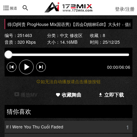
频道
登录/注册
值得(Dj阿贵 ProgHouse Mix国语男)
【四会Dj细林Edit】大头针 - 值得(Dj阿
编号：251463
分类：
中文 修改区
收藏：8
音质：320 Kbps
大小：14.16MB
时间：25/12/25
00:00
/
06:06
如无法自动播放请点击播放按钮
播放MV
收藏舞曲
立即下载
猜你喜欢
1
If I Were You Thu Cuối Faded