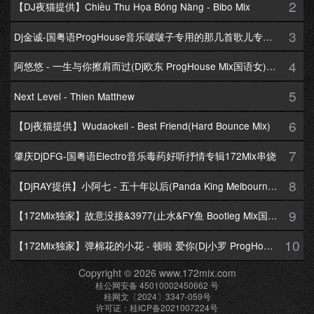
2
【DJ夜猫提供】Chiều Thu Họa Bóng Nàng - Bibo Mix
3
Dj金诚-国粤语ProgHouse音乐啵啵子专用的那几首歌儿专辑172Mix串烧
4
阿悠悠 - 一生与你擦肩而过(Dj欧东 ProgHouse Mix国语女)Dj小耀修改
5
Next Level - Thien Matthew
6
【Dj夜猫提供】Wudaokeli - Best Friend(Hard Bounce Mix)
7
肇庆DjDFG-国粤语Electro音乐毒药好听抒情专辑172Mix串烧
8
【DjRAY提供】小阿七 - 五十年以后(Panda King Melbourne Mix国语女)
9
【172Mix独家】故意没接&3977(止水&FY鱼 Bootleg Mix国语男)
10
【172Mix独家】弹棉花的小花 - 顿啦 爱你(Dj小罗 ProgHouse Mix国语女)v2
Copyright © 2026 www.172mix.com
桂公网安备 45010002450662 号
桂网文〔2024〕3347-059号
许可证：桂ICP备2021007224号