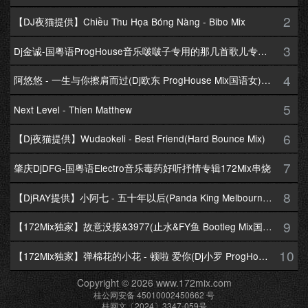
2
【DJ夜猫提供】Chiều Thu Họa Bóng Nàng - Bibo Mix
3
Dj金诚-国粤语ProgHouse音乐啵啵子专用的那几首歌儿专辑172Mix串烧
4
阿悠悠 - 一生与你擦肩而过(Dj欧东 ProgHouse Mix国语女)Dj小耀修改
5
Next Level - Thien Matthew
6
【Dj夜猫提供】Wudaokeli - Best Friend(Hard Bounce Mix)
7
肇庆DjDFG-国粤语Electro音乐毒药好听抒情专辑172Mix串烧
8
【DjRAY提供】小阿七 - 五十年以后(Panda King Melbourne Mix国语女)
9
【172Mix独家】故意没接&3977(止水&FY鱼 Bootleg Mix国语男)
10
【172Mix独家】弹棉花的小花 - 顿啦 爱你(Dj小罗 ProgHouse Mix国语女)v2
Copyright © 2026 www.172mix.com
桂公网安备 45010002450662 号
桂网文〔2024〕3347-059号