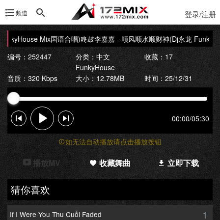
频道
登录/注册
nkyHouse Mix国语合唱)咚鼓
李嘉嘉 - 顺风顺水顺财神(Dj永龙 FunkyHo
编号：252447
分类：
中文
收藏：17
FunkyHouse
音质：320 Kbps
大小：12.78MB
时间：25/12/31
00:00
/
05:30
如无法自动播放请点击播放按钮
播放MV
收藏舞曲
立即下载
猜你喜欢
1
If I Were You Thu Cuối Faded