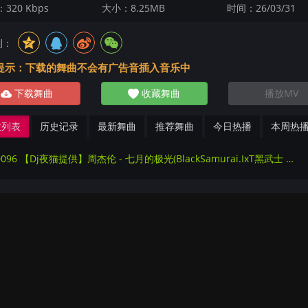
320 Kbps
大小：8.25MB
时间：26/03/31
到：
提示：下载的舞曲不会有广告音插入音乐中
下载舞曲
收藏舞曲
播放MV
放列表
历史记录
最新舞曲
推荐舞曲
今日热播
本周热
270096 【Dj夜猫提供】周杰伦 - 七月的极光(BlackSamurai.IxT黑武士 Bounce Mix国语男)