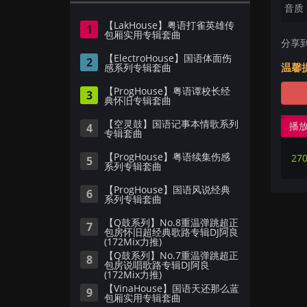
音质：
【LakHouse】粤语打雀英雄传
1
包厢实用专辑套曲
分享
【ElectroHouse】国语体面伤
2
温馨
感系列专辑套曲
【ProgHouse】粤语谭校长经
3
典怀旧专辑套曲
【空灵鼓】国语记事本情歌系列
播
4
专辑套曲
【ProgHouse】粤语续集伤感
5
系列专辑套曲
【ProgHouse】国语风说经典
6
系列专辑套曲
【Q鼓系列】No.8重温弹跳超正
7
包房怀旧超经典歌路专辑DJ阿良
(172Mix力推)
【Q鼓系列】No.7重温弹跳超正
8
包房说唱歌路专辑DJ阿良
(172Mix力推)
【VinaHouse】国语天还那么蓝
9
包厢实用专辑套曲