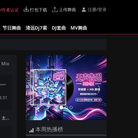
上传舞曲
注册/登录
/作者认证
打包下载
节日舞曲
清远Dj7索
DJ套曲
MV舞曲
Previous
Next
Mix
3:31
下一首：【Dj夜猫提供】周杰伦 - 太阳之子(DjRyan Bounce Mix国语男)
本周热播榜