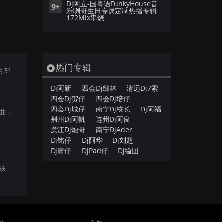
Dj阿立-国粤语FunkyHouse音
9+
乐咧哥生日专属定制热播专辑
172Mix串烧
热门专辑
月31
Dj阿新
四会Dj细林
清远Dj7索
四会Dj贺仔
四会Dj培仔
四会Dj城仔
南宁Dj校长
Dj阿福
舞曲，
荆州Dj阿帆
连州Dj阿良
廉江Dj炮哥
南宁DjAder
Dj铭仔
Dj阿华
Dj刘超
Dj庸仔
DjPad仔
Dj缢囝
们联