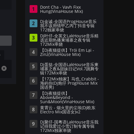
Dont Cha - Vavh Fixx
1
Hung(VinaHouse Mix)
Dj金诚-全国语ProgHouse音乐
2
我不该用情甲乙丙丁抖音专辑
172独家串烧
Dj叶仔-全英文LakHouse音乐精
3
选近期热播柬埔寨之夜专辑
172Mix串烧
【Dj夜猫提供】Trói Em Lại -
4
Zinz(VinaHouse Mix)
播
Dj蛋挞-全国语LakHouse音乐柬
5
埔寨之夜&甜妹日记Vol.7跳舞专
辑172Mix串烧
【172Mix独家】马也_Crabbit -
6
海屿你(Dj炮仔 ProgHouse Mix
国语男)
【Dj夜猫提供】
7
Above&Beyond -
Sun&Moon(VinaHouse Mix)
黄霄云 - 烟火里的尘埃(Dj欧东
8
Electro Mix国语女)v2
Dj聚仔-国粤语LakHouse音乐我
9
记得我爱过小雪订制专属专辑
172Mix独家串烧