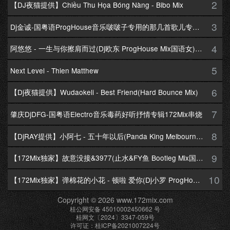
2
【DJ夜猫提供】Chiều Thu Họa Bóng Nàng - Bibo Mix
3
Dj金诚-国粤语ProgHouse音乐啵啵子专用的那几首歌儿专辑172Mix串烧
4
阿悠悠 - 一生与你擦肩而过(Dj欧东 ProgHouse Mix国语女)Dj小耀修改
5
Next Level - Thien Matthew
6
【Dj夜猫提供】Wudaokeli - Best Friend(Hard Bounce Mix)
7
肇庆DjDFG-国粤语Electro音乐毒药好听抒情专辑172Mix串烧
8
【DjRAY提供】小阿七 - 五十年以后(Panda King Melbourne Mix国语女)
9
【172Mix独家】故意没接&3977(止水&FY鱼 Bootleg Mix国语男)
10
【172Mix独家】弹棉花的小花 - 顿啦 爱你(Dj小罗 ProgHouse Mix国语女)v2
Copyright © 2026 www.172mix.com
桂公网安备 45010002450662 号
桂网文〔2024〕3347-059号
许可证：桂ICP备2021007224号