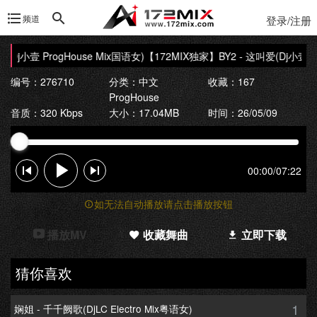
频道
登录/注册
Dj小壹 ProgHouse Mix国语女)
【172MIX独家】BY2 - 这叫爱(Dj小壹 Pr
编号：276710
分类：
中文
收藏：167
ProgHouse
音质：320 Kbps
大小：17.04MB
时间：26/05/09
00:00
/
07:22
如无法自动播放请点击播放按钮
播放MV
收藏舞曲
立即下载
猜你喜欢
1
娴姐 - 千千阙歌(DjLC Electro Mix粤语女)