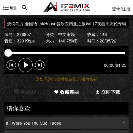
频道
登录/注册
x串烧
Dj乌力-全国语LakHouse音乐东南亚之旅Vol.17夜曲周杰伦专辑172
编号：278957
分类：
中文串烧
收藏：146
音质：320 Kbps
大小：140.75MB
时间：26/05/22
00:00
/
61:25
如无法自动播放请点击播放按钮
播放MV
收藏舞曲
立即下载
猜你喜欢
1
If I Were You Thu Cuối Faded