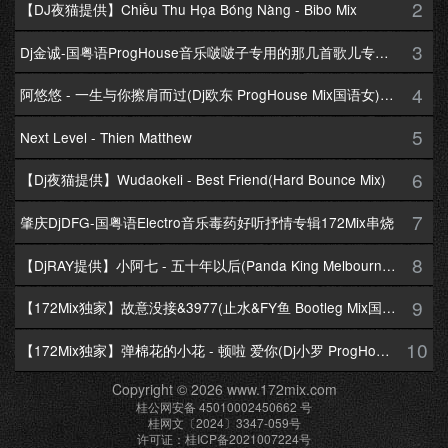
2
【DJ夜猫提供】Chiều Thu Họa Bóng Nàng - Bibo Mix
3
Dj金诚-国粤语ProgHouse音乐啵啵子专用的那几首歌儿专辑172Mix串烧
4
阿悠悠 - 一生与你擦肩而过(Dj欧东 ProgHouse Mix国语女)Dj小耀修改
5
Next Level - Thien Matthew
6
【Dj夜猫提供】Wudaokeli - Best Friend(Hard Bounce Mix)
7
肇庆DjDFG-国粤语Electro音乐毒药好听抒情专辑172Mix串烧
8
【DjRAY提供】小阿七 - 五十年以后(Panda King Melbourne Mix国语女)
9
【172Mix独家】故意没接&3977(止水&FY鱼 Bootleg Mix国语男)
10
【172Mix独家】弹棉花的小花 - 顿啦 爱你(Dj小罗 ProgHouse Mix国语女)v2
Copyright © 2026 www.172mix.com
桂公网安备 45010002450662 号
桂网文〔2024〕3347-059号
许可证：桂ICP备2021007224号