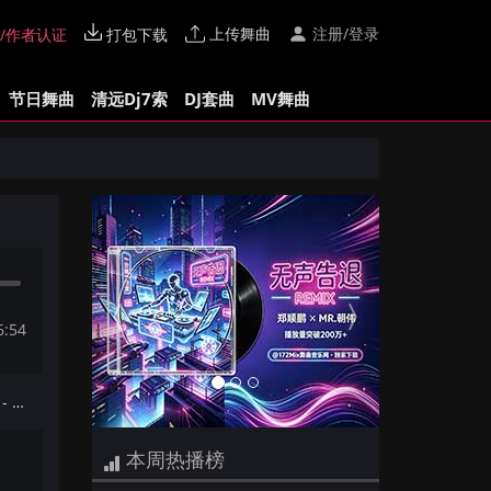
上传舞曲
注册/登录
/作者认证
打包下载
节日舞曲
清远Dj7索
DJ套曲
MV舞曲
Previous
Next
6:54
下一首：【172Mix独家】周传雄 - 黄昏(Dj文少 Electro Mix国语男)v2
本周热播榜