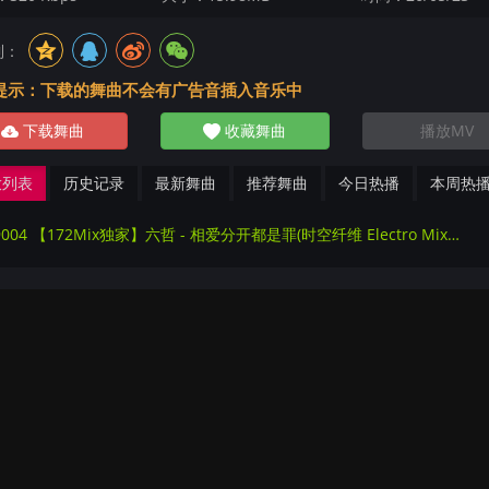
到：
提示：下载的舞曲不会有广告音插入音乐中
下载舞曲
收藏舞曲
播放MV
放列表
历史记录
最新舞曲
推荐舞曲
今日热播
本周热
279004 【172Mix独家】六哲 - 相爱分开都是罪(时空纤维 Electro Mix国语男)