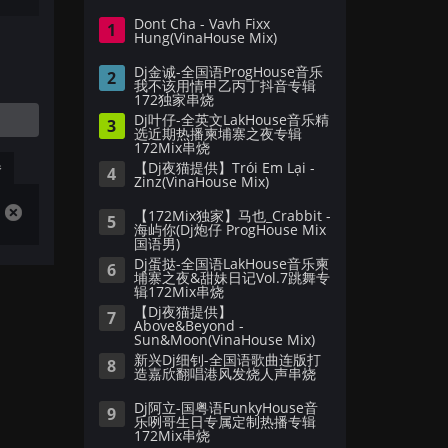
Dont Cha - Vavh Fixx
1
Hung(VinaHouse Mix)
Dj金诚-全国语ProgHouse音乐
2
我不该用情甲乙丙丁抖音专辑
172独家串烧
Dj叶仔-全英文LakHouse音乐精
3
选近期热播柬埔寨之夜专辑
172Mix串烧
播
【Dj夜猫提供】Trói Em Lại -
4
Zinz(VinaHouse Mix)
【172Mix独家】马也_Crabbit -
5
海屿你(Dj炮仔 ProgHouse Mix
国语男)
Dj蛋挞-全国语LakHouse音乐柬
6
埔寨之夜&甜妹日记Vol.7跳舞专
辑172Mix串烧
【Dj夜猫提供】
7
Above&Beyond -
Sun&Moon(VinaHouse Mix)
新兴Dj细钊-全国语歌曲连版打
8
造嘉欣翻唱港风发烧人声串烧
Dj阿立-国粤语FunkyHouse音
9
乐咧哥生日专属定制热播专辑
172Mix串烧