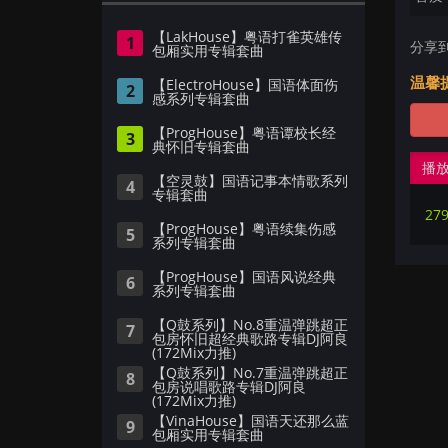
【LakHouse】粤语打雀英雄传
1
分享
包厢实用专辑套曲
温馨
【ElectroHouse】国语体面伤
2
感系列专辑套曲
【ProgHouse】粤语谭校长经
3
典怀旧专辑套曲
播
【空灵鼓】国语记事本情歌系列
4
专辑套曲
【ProgHouse】粤语续集伤感
5
系列专辑套曲
【ProgHouse】国语风说经典
6
系列专辑套曲
【Q鼓系列】No.8重温弹跳超正
7
包房怀旧超经典歌路专辑DJ阿良
(172Mix力推)
【Q鼓系列】No.7重温弹跳超正
8
包房说唱歌路专辑DJ阿良
(172Mix力推)
【VinaHouse】国语天还那么蓝
9
包厢实用专辑套曲