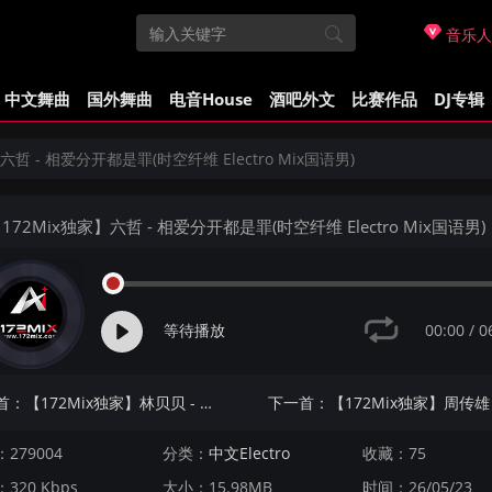
音乐人
中文舞曲
国外舞曲
电音House
酒吧外文
比赛作品
DJ专辑
六哲 - 相爱分开都是罪(时空纤维 Electro Mix国语男)
172Mix独家】六哲 - 相爱分开都是罪(时空纤维 Electro Mix国语男)
00:00
/
0
等待播放
上一首：【172Mix独家】林贝贝 - 后知后觉(Dj阿凯 Electro Mix国语女)
279004
分类：
中文Electro
收藏：75
320 Kbps
大小：15.98MB
时间：26/05/23