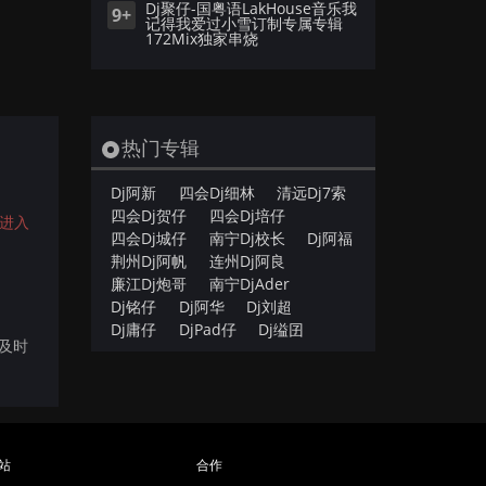
Dj聚仔-国粤语LakHouse音乐我
9+
记得我爱过小雪订制专属专辑
172Mix独家串烧
热门专辑
Dj阿新
四会Dj细林
清远Dj7索
四会Dj贺仔
四会Dj培仔
进入
四会Dj城仔
南宁Dj校长
Dj阿福
荆州Dj阿帆
连州Dj阿良
廉江Dj炮哥
南宁DjAder
Dj铭仔
Dj阿华
Dj刘超
Dj庸仔
DjPad仔
Dj缢囝
会及时
站
合作