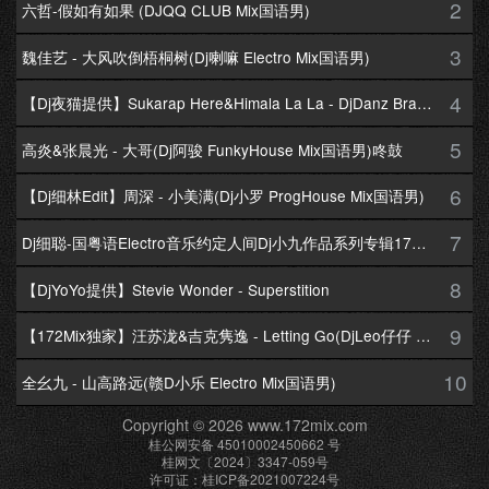
2
六哲-假如有如果 (DJQQ CLUB Mix国语男)
3
魏佳艺 - 大风吹倒梧桐树(Dj喇嘛 Electro Mix国语男)
4
【Dj夜猫提供】Sukarap Here&Himala La La - DjDanz Braekbeat Mix
5
高炎&张晨光 - 大哥(Dj阿骏 FunkyHouse Mix国语男)咚鼓
6
【Dj细林Edit】周深 - 小美满(Dj小罗 ProgHouse Mix国语男)
7
Dj细聪-国粤语Electro音乐约定人间Dj小九作品系列专辑172Mix串烧
8
【DjYoYo提供】Stevie Wonder - Superstition
9
【172Mix独家】汪苏泷&吉克隽逸 - Letting Go(DjLeo仔仔 Electro Mix国语合唱)
10
全幺九 - 山高路远(赣D小乐 Electro Mix国语男)
Copyright © 2026 www.172mix.com
桂公网安备 45010002450662 号
桂网文〔2024〕3347-059号
许可证：桂ICP备2021007224号