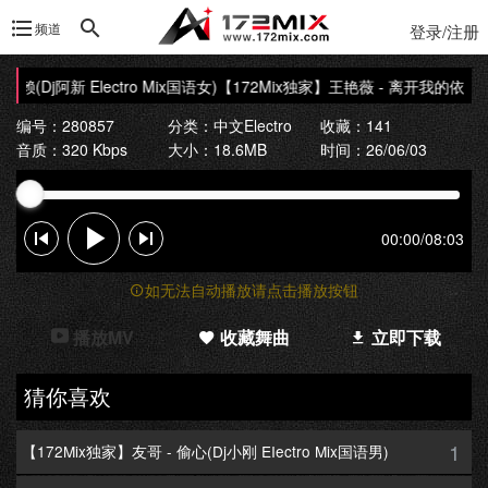
频道
登录/注册
(Dj阿新 Electro Mix国语女)
【172Mix独家】王艳薇 - 离开我的依赖(Dj阿新
编号：280857
分类：
中文Electro
收藏：141
音质：320 Kbps
大小：18.6MB
时间：26/06/03
00:00
/
08:03
如无法自动播放请点击播放按钮
播放MV
收藏舞曲
立即下载
猜你喜欢
1
【172Mix独家】友哥 - 偷心(Dj小刚 EIectro Mix国语男)