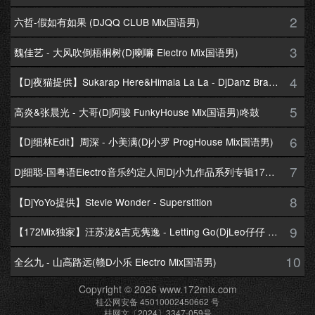
2
六哲-假如有如果 (DJQQ CLUB Mix国语男)
3
魏佳艺 - 大风吹倒梧桐树(Dj喇嘛 Electro Mix国语男)
4
【Dj夜猫提供】Sukarap Here&Himala La La - DjDanz Braekbeat Mix
5
高炎&张晨光 - 大哥(Dj阿骏 FunkyHouse Mix国语男)咚鼓
6
【Dj细林Edit】周深 - 小美满(Dj小罗 ProgHouse Mix国语男)
7
Dj细聪-国粤语Electro音乐约定人间Dj小九作品系列专辑172Mix串烧
8
【DjYoYo提供】Stevie Wonder - Superstition
9
【172Mix独家】汪苏泷&吉克隽逸 - Letting Go(DjLeo仔仔 Electro Mix国语合唱)
10
全幺九 - 山高路远(赣D小乐 Electro Mix国语男)
Copyright © 2026 www.172mix.com
桂公网安备 45010002450662 号
桂网文〔2024〕3347-059号