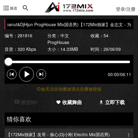
频道
登录/注册
nut&DjHjun ProgHouse Mix国语男)
【172Mix独家】金志文 - 为爱痴狂(Dj
编号：281816
分类：
中文
收藏：54
ProgHouse
音质：320 Kbps
大小：14.33MB
时间：26/06/09
00:00
/
06:11
如无法自动播放请点击播放按钮
播放MV
收藏舞曲
立即下载
猜你喜欢
1
【172Mix独家】友哥 - 偷心(Dj小刚 EIectro Mix国语男)