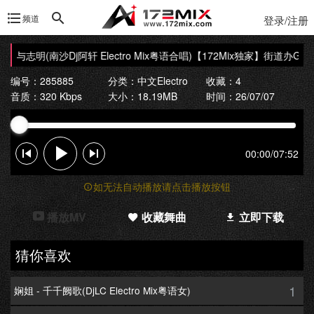
频道
登录/注册
与志明(南沙Dj阿轩 Electro Mix粤语合唱)
【172Mix独家】街道办GDC&欧
编号：285885
分类：
中文Electro
收藏：4
音质：320 Kbps
大小：18.19MB
时间：26/07/07
00:00
/
07:52
如无法自动播放请点击播放按钮
播放MV
收藏舞曲
立即下载
猜你喜欢
1
娴姐 - 千千阙歌(DjLC Electro Mix粤语女)