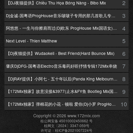
2
【DJ夜猫提供】Chiều Thu Họa Bóng Nàng - Bibo Mix
3
Dj金诚-国粤语ProgHouse音乐啵啵子专用的那几首歌儿专辑172Mix串烧
4
阿悠悠 - 一生与你擦肩而过(Dj欧东 ProgHouse Mix国语女)Dj小耀修改
5
Next Level - Thien Matthew
6
【Dj夜猫提供】Wudaokeli - Best Friend(Hard Bounce Mix)
7
肇庆DjDFG-国粤语Electro音乐毒药好听抒情专辑172Mix串烧
8
【DjRAY提供】小阿七 - 五十年以后(Panda King Melbourne Mix国语女)
9
【172Mix独家】故意没接&3977(止水&FY鱼 Bootleg Mix国语男)
10
【172Mix独家】弹棉花的小花 - 顿啦 爱你(Dj小罗 ProgHouse Mix国语女)v2
Copyright © 2026 www.172mix.com
桂公网安备 45010002450662 号
桂网文〔2024〕3347-059号
许可证：桂ICP备2021007224号