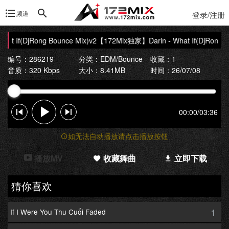
频道
登录/注册
t If(DjRong Bounce Mix)v2
【172Mix独家】Darin - What If(DjRong Bo
编号：286219
分类：
EDM/Bounce
收藏：1
音质：320 Kbps
大小：8.41MB
时间：26/07/08
00:00
/
03:36
如无法自动播放请点击播放按钮
播放MV
收藏舞曲
立即下载
猜你喜欢
1
If I Were You Thu Cuối Faded