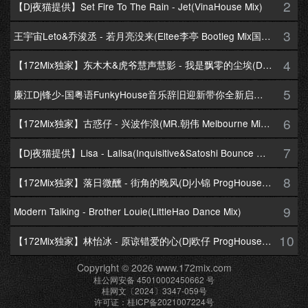
2
【Dj夜猫提供】Set Fire To The Rain - Jet(VinaHouse Mix)
3
王宇宙Leto&乔浚丞 - 若月亮没来(Eltee李亭 Bootleg Mix国语合唱)
4
【172Mix独家】东木木&虎爷慧声慧影 - 我是飘零的尘埃(Dj十三 Melbourne Mix国语男)
5
廉江Dj锋少-国粤语FunkyHouse音乐辞旧迎新带你全新启航跨年专辑172Mix串烧
6
【172Mix独家】古惑仔 - 兴波作浪(MR.朝伟 Melbourne Mix粤语男)
7
【Dj夜猫提供】Lisa - Lalisa(Inquisitive&Satoshi Bounce Mix)
8
【172Mix独家】落日微醺 - 街角的晚风(Dj小锦 ProgHouse Mix粤语女)
9
Modern Talking - Brother Louie(LittleHao Dance Mix)
10
【172Mix独家】林怡冰 - 原谅错爱的心(Dj欧仔 ProgHouse Mix粤语女)
Copyright © 2026 www.172mix.com
桂公网安备 45010002450662 号
桂网文〔2024〕3347-059号
许可证：桂ICP备2021007224号