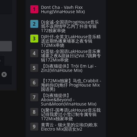
Dont Cha - Vavh Fixx
1
Hung(VinaHouse Mix)
Dj金诚-全国语ProgHouse音乐
2
我不该用情甲乙丙丁抖音专辑
172独家串烧
Dj叶仔-全英文LakHouse音乐精
3
选近期热播柬埔寨之夜专辑
172Mix串烧
Dj蛋挞-全国语LakHouse音乐柬
4
埔寨之夜&甜妹日记Vol.7跳舞专
辑172Mix串烧
播
【Dj夜猫提供】Trói Em Lại -
5
Zinz(VinaHouse Mix)
【172Mix独家】马也_Crabbit -
6
海屿你(Dj炮仔 ProgHouse Mix
国语男)
【Dj夜猫提供】
7
Above&Beyond -
Sun&Moon(VinaHouse Mix)
Dj聚仔-国粤语LakHouse音乐我
8
记得我爱过小雪订制专属专辑
172Mix独家串烧
黄霄云 - 烟火里的尘埃(Dj欧东
9
Electro Mix国语女)v2