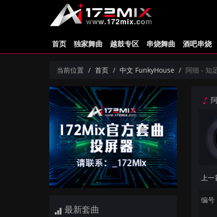
首页
独家舞曲
越鼓专区
串烧舞曲
酒吧串烧
当前位置
首页
中文 FunkyHouse
阿细 - 知足
阿
编号：
最新套曲