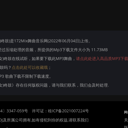
语女)咚鼓)是172Mix舞曲音乐网(2022年06月04日)上传。
压缩处理的音频，所提供的Mp3下载文件大小为 11.73MB
ix粤语女)咚鼓在线试听，如果要下载此MP3舞曲，
请点此处进入高品质MP3下
)咚鼓吗？
点击此处可以收藏哦
；
MP3 歌曲下载不限制下载速度。
Mix粤语女)咚鼓》存在任何版权问题，请与我们联系，我们会及时处理.
〕3347-059号
许可证：桂ICP备2021007224号
网
关
DJ及所属公司拥有,如有侵犯到你的权益,请联系我们
版