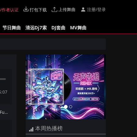
上传舞曲
注册/登录
/作者认证
打包下载
节日舞曲
清远Dj7索
DJ套曲
MV舞曲
Previous
Next
5:07
下一首：陈雷 - 欢喜就好(Dj铁柱 FunkyHouse Mix闽南语)咚鼓
本周热播榜