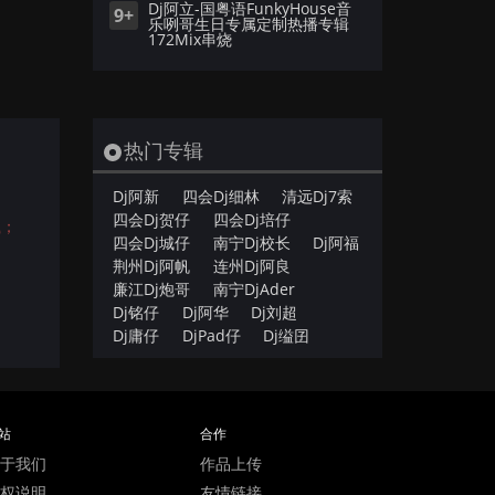
Dj阿立-国粤语FunkyHouse音
9+
乐咧哥生日专属定制热播专辑
172Mix串烧
热门专辑
Dj阿新
四会Dj细林
清远Dj7索
四会Dj贺仔
四会Dj培仔
载；
四会Dj城仔
南宁Dj校长
Dj阿福
荆州Dj阿帆
连州Dj阿良
廉江Dj炮哥
南宁DjAder
Dj铭仔
Dj阿华
Dj刘超
Dj庸仔
DjPad仔
Dj缢囝
站
合作
于我们
作品上传
权说明
友情链接