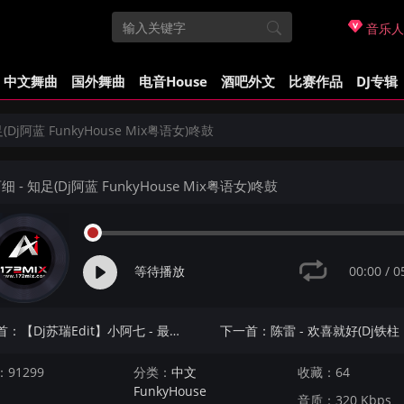
音乐人
中文舞曲
国外舞曲
电音House
酒吧外文
比赛作品
DJ专辑
(Dj阿蓝 FunkyHouse Mix粤语女)咚鼓
细 - 知足(Dj阿蓝 FunkyHouse Mix粤语女)咚鼓
00:00
/
0
等待播放
上一首：【Dj苏瑞Edit】小阿七 - 最美的瞬间(廉江Dj风神 FunkyHouse Mix国语女)咚鼓
91299
分类：
中文
收藏：64
FunkyHouse
音质：320 Kbps