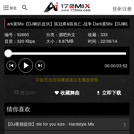
频道
登录/注册
Dark黄Mix【DJ喇叭提供】
陈冠希&陈奂仁-战争 Dark黄Mix【DJ喇叭
编号：92660
分类：
酒吧外文
收藏：333
音质：320 Kbps
大小：8.87MB
时间：22/06/14
00:00
/
03:52
如无法自动播放请点击播放按钮
播放MV
收藏舞曲
立即下载
猜你喜欢
1
【DJ夜猫提供】die for you kize - Hardstyle Mix