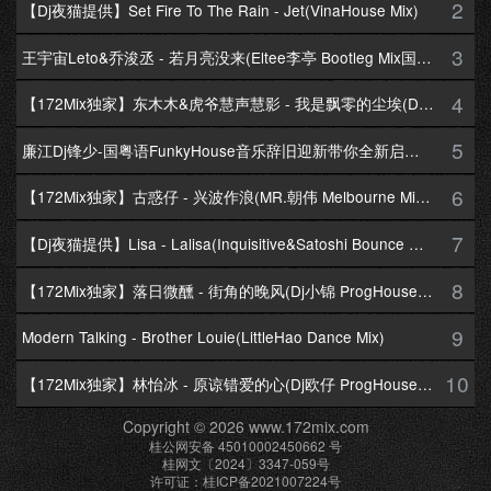
2
【Dj夜猫提供】Set Fire To The Rain - Jet(VinaHouse Mix)
3
王宇宙Leto&乔浚丞 - 若月亮没来(Eltee李亭 Bootleg Mix国语合唱)
4
【172Mix独家】东木木&虎爷慧声慧影 - 我是飘零的尘埃(Dj十三 Melbourne Mix国语男)
5
廉江Dj锋少-国粤语FunkyHouse音乐辞旧迎新带你全新启航跨年专辑172Mix串烧
6
【172Mix独家】古惑仔 - 兴波作浪(MR.朝伟 Melbourne Mix粤语男)
7
【Dj夜猫提供】Lisa - Lalisa(Inquisitive&Satoshi Bounce Mix)
8
【172Mix独家】落日微醺 - 街角的晚风(Dj小锦 ProgHouse Mix粤语女)
9
Modern Talking - Brother Louie(LittleHao Dance Mix)
10
【172Mix独家】林怡冰 - 原谅错爱的心(Dj欧仔 ProgHouse Mix粤语女)
Copyright © 2026 www.172mix.com
桂公网安备 45010002450662 号
桂网文〔2024〕3347-059号
许可证：桂ICP备2021007224号