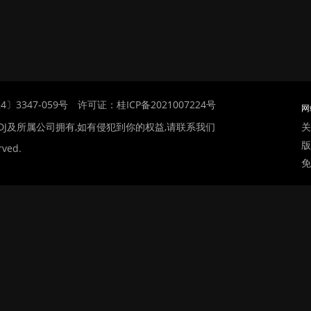
〕3347-059号
许可证：桂ICP备2021007224号
网
关
DJ及所属公司拥有,如有侵犯到你的权益,请联系我们
版
rved.
免