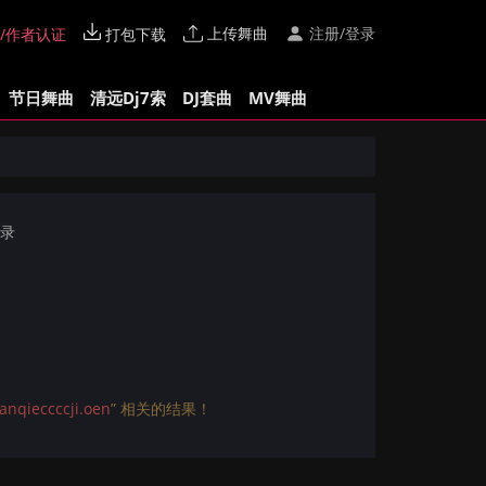
上传舞曲
注册/登录
/作者认证
打包下载
节日舞曲
清远Dj7索
DJ套曲
MV舞曲
记录
ccccji.oen
” 相关的结果！