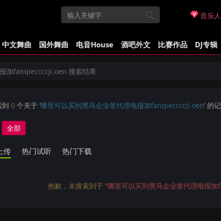
音乐人
中文舞曲
国外舞曲
电音House
酒吧外文
比赛作品
DJ专辑
nqieccccji.oen 搜索结果
索到
0
个关于 ‘
哪里可以买到黑马企业签代理电报加fanqieccccji.oen
’ 的
全部
上传
热门试听
热门下载
抱歉，未搜索到于 “
哪里可以买到黑马企业签代理电报加fanqie