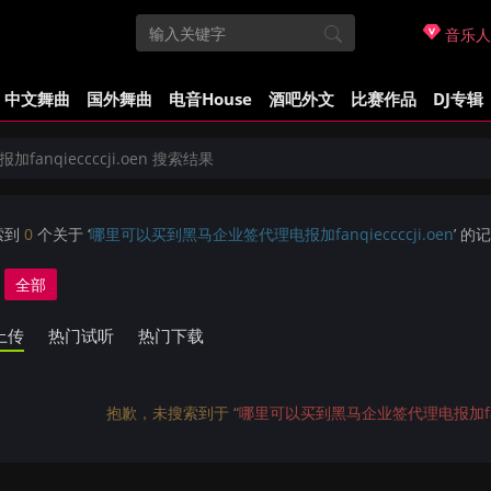
音乐人
中文舞曲
国外舞曲
电音House
酒吧外文
比赛作品
DJ专辑
nqieccccji.oen 搜索结果
索到
0
个关于 ‘
哪里可以买到黑马企业签代理电报加fanqieccccji.oen
’ 的
全部
上传
热门试听
热门下载
抱歉，未搜索到于 “
哪里可以买到黑马企业签代理电报加fanqie