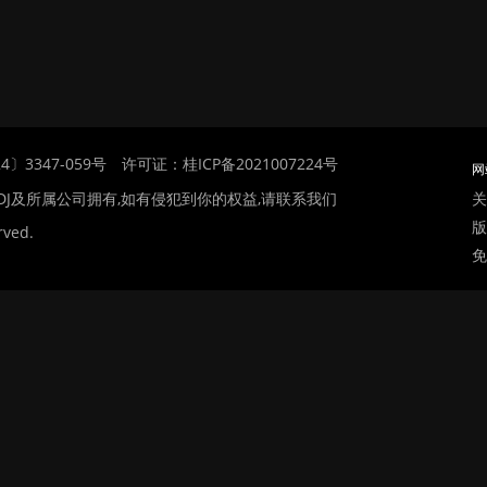
〕3347-059号
许可证：桂ICP备2021007224号
网
关
DJ及所属公司拥有,如有侵犯到你的权益,请联系我们
版
rved.
免