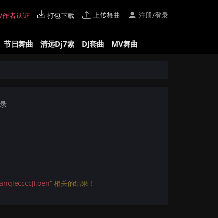
上传舞曲
注册/登录
/作者认证
打包下载
节日舞曲
清远Dj7索
DJ套曲
MV舞曲
记录
ccccji.oen
” 相关的结果！