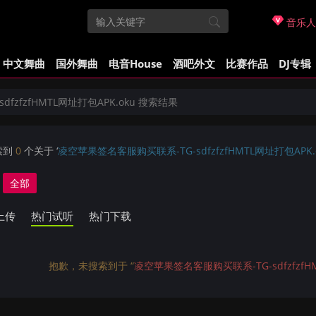
音乐人
中文舞曲
国外舞曲
电音House
酒吧外文
比赛作品
DJ专辑
zfzfHMTL网址打包APK.oku 搜索结果
索到
0
个关于 ‘
凌空苹果签名客服购买联系-TG-sdfzfzfHMTL网址打包APK.
全部
上传
热门试听
热门下载
抱歉，未搜索到于 “
凌空苹果签名客服购买联系-TG-sdfzfzfHM