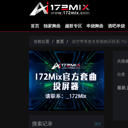
首页
独家舞曲
越鼓专区
串烧舞曲
酒吧串烧
当前位置
首页
凌空苹果签名客服购买联系-TG-sdf
共搜
分类
最新
搜索记录
清空