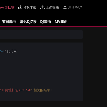
上传舞曲
注册/登录
/作者认证
打包下载
节日舞曲
清远Dj7索
DJ套曲
MV舞曲
oku
’ 的记录
TL网址打包APK.oku
” 相关的结果！