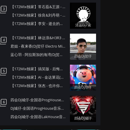
【172Mix独家】常石磊&王源 - 忘情水(Dj7索 Electro Mix国语男)
3
【172Mix独家】徐良&刘丹萌 - 抽离(Dj7索 Electro Mix国语合唱)
【172Mix独家】李安 - 逝去的爱(Dj7索 Electro Mix国语男)
清远Dj7索
【172Mix独家】林达浪&H3R3 - 还是会想你(Dj贺仔 Electro Mix国语男)Felix订制
4
君姐 - 夜来香(Dj贺仔 Electro Mix国语女)Dj东相提供
蓝心羽 - 阿拉斯加的海湾(Dj贺仔 ELectro Mix国语女)Dj东相提供
四会Dj贺仔
【172Mix独家】搞笑版 - 后悔当初大饮大食钱财尽散(Dj培仔 Electro Mix粤语男)
5
【172Mix独家】AI - 金达莱花(Dj培仔 Electro Mix)
【172Mix独家】张杰 - 也许你就在对岸(Dj培仔 Electro Mix国语男)
四会Dj培仔
四会Dj城仔-全国语ProgHouse音乐秋风落叶背着风流泪伤感专辑172Mix串烧
6
Dj城仔-全国语ProgHouse音乐80后专属女声至少还有你情歌专辑172Mix串烧
四会Dj城仔-全国语LakHouse音乐精选超弹系列我的楼兰专辑172Mix串烧
四会Dj城仔