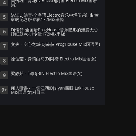
周传雄 - 青花(DjBIN&Dj阿国 Electro Mix国语
4
男)
湛江Dj法官-全粤语Electro音乐中垌伍弟订制黄
5
家驹纪念版专辑172Mix串烧
Dj钢仔-全国语ProgHouse音乐隐形的翅膀无心
6
睡眠鼓Vol.1专辑172Mix串烧
文夫 - 空心之城(Dj赫赫 ProgHouse Mix国语男)
7
徐佳莹 - 身骑白马(Dj阿衍 Electro Mix国语女)
8
梁静茹 - 问(DjBIN Electro Mix国语女)
9
闻人听書 - 一笑江湖(Djsiyan四眼 LakHouse
9+
Mix国语女)科目三