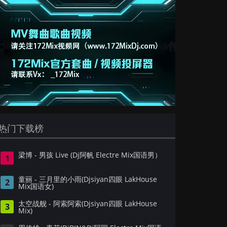
热门下载榜
梁博 - 男孩 Live (Dj阿帆 Electre Mix国语男）
1
童丽 - 三月里的小雨(Djsiyan四眼 LakHouse
2
Mix国语女)
太空战舰 - 阿索阿索(Djsiyan四眼 LakHouse
3
Mix)