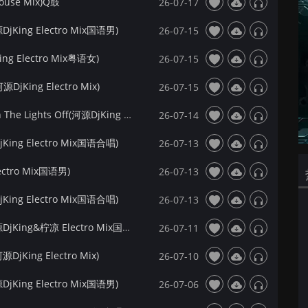
ouse Mix)Q鼓
26-07-17
ing Electro Mix国语男)
26-07-15
 Electro Mix粤语女)
26-07-15
源DjKing Electro Mix)
26-07-15
【172Mix独家】Justė&Jaxstyle&Jon - Turn The Lights Off(河源DjKing Electro Mix)
26-07-14
ng Electro Mix国语合唱)
26-07-13
ctro Mix国语男)
26-07-13
ng Electro Mix国语合唱)
26-07-13
【172Mix独家】超哥 - 踏马寻花向自由(河源DjKing&柠凉 Electro Mix国语男)
26-07-11
DjKing Electro Mix)
26-07-10
ing Electro Mix国语男)
26-07-06