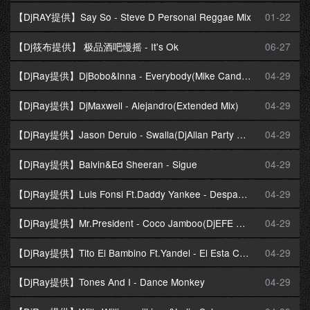
【DjRAY提供】Say So - Steve D Personal Reggae Mix
01-22
【Dj筱布提供】 极品酒吧慢摇 - It's Ok
06-27
【DjRay提供】DjBobo&Inna - Everybody(Mike Candys Extended Mix)
04-29
【DjRay提供】DjMaxwell - Alejandro(Extended Mix)
04-29
【DjRay提供】Jason Derulo - Swalla(DjAllan Party Break Edit)
04-29
【DjRay提供】Balvin&Ed Sheeran - Sigue
04-29
【DjRay提供】Luis Fonsi Ft.Daddy Yankee - Despacito
04-29
【DjRay提供】Mr.President - Coco Jamboo(DjEFE Mix)
04-29
【DjRay提供】Tito El Bambino Ft.Yandel - El Esta Celoso
04-29
【DjRay提供】Tones And I - Dance Monkey
04-29