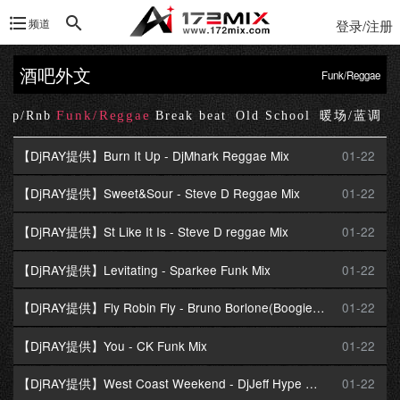
频道
登录/注册
酒吧外文
Funk/Reggae
Funk/Reggae
Hop/Rnb
Break beat
Old School
暖场/蓝调
【DjRAY提供】Burn It Up - DjMhark Reggae Mix
01-22
【DjRAY提供】Sweet&Sour - Steve D Reggae Mix
01-22
【DjRAY提供】St Like It Is - Steve D reggae Mix
01-22
【DjRAY提供】Levitating - Sparkee Funk Mix
01-22
【DjRAY提供】Fly Robin Fly - Bruno Borlone(Boogie Mike Funk Mix)
01-22
【DjRAY提供】You - CK Funk Mix
01-22
【DjRAY提供】West Coast Weekend - DjJeff Hype Reggae Mix
01-22