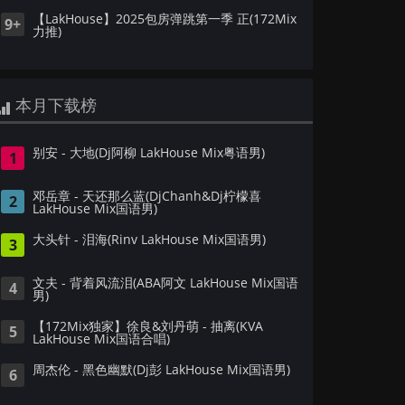
【LakHouse】2025包房弹跳第一季 正(172Mix
9+
力推)
本月下载榜
别安 - 大地(Dj阿柳 LakHouse Mix粤语男)
1
邓岳章 - 天还那么蓝(DjChanh&Dj柠檬喜
2
LakHouse Mix国语男)
大头针 - 泪海(Rinv LakHouse Mix国语男)
3
文夫 - 背着风流泪(ABA阿文 LakHouse Mix国语
4
男)
【172Mix独家】徐良&刘丹萌 - 抽离(KVA
5
LakHouse Mix国语合唱)
周杰伦 - 黑色幽默(Dj彭 LakHouse Mix国语男)
6