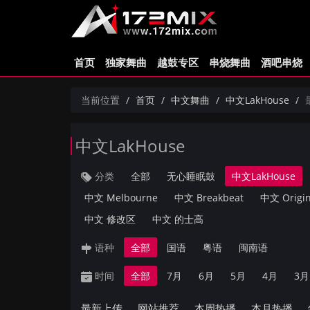
首页
独家舞曲
越鼓专区
串烧舞曲
酒吧串烧
当前位置
首页
中文舞曲
中文LakHouse
中文LakHouse
分类
全部
无心睡眠鼓
中文LakHouse
中文 Melbourne
中文 Breakbeat
中文 Origin
中文 修改区
中文 的士高
语种
全部
国语
粤语
闽南语
时间
全部
7月
6月
5月
4月
3月
最新上传
网站推荐
本周热播
本月热播