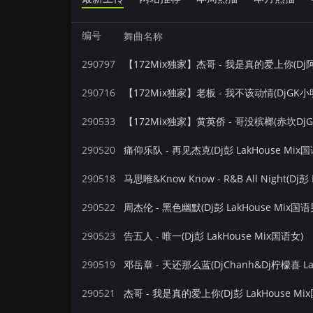
编号
舞曲名称
290797
【172Mix独家】杰哥 - 我是真的爱上你(Dj阿魅
290716
【172Mix独家】老板 - 我不该动情(DjGK小明 
290533
【172Mix独家】黄英侨 - 哥没槟榔(赤坎DjG海
290520
痛仰乐队 - 再见杰克(Dj彭 LakHouse Mix国
290518
马思唯&Know Know - R&B All Night(Dj彭
290522
周杰伦 - 黑色幽默(Dj彭 LakHouse Mix国语
290523
告五人 - 唯一(Dj彭 LakHouse Mix国语女)
290519
邓岳章 - 天还那么蓝(DjChanh&Dj柠檬喜 La
290521
杰哥 - 我是真的爱上你(Dj彭 LakHouse Mi