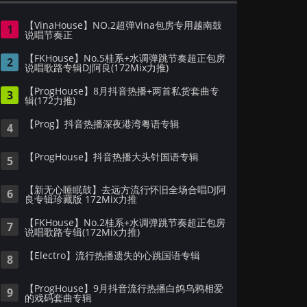
【VinaHouse】NO.2超弹Vina包房专用越南鼓
1
说唱节奏正
【FKHouse】No.5桂系+水调弹跳节奏超正包房
2
说唱歌路专辑DJ阿良(172Mix力推)
【ProgHouse】8月抖音热播+两首私货套曲专
3
辑(172力推)
【Prog】抖音热播深夜港湾粤语专辑
4
【ProgHouse】抖音热播大头针国语专辑
5
【新无心睡眠鼓】去远方流行怀旧全场合唱DJ阿
6
良专辑珍藏版 172Mix力推
【FKHouse】No.2桂系+水调弹跳节奏超正包房
7
说唱歌路专辑(172Mix力推)
【Electro】流行热播遗失的心跳国语专辑
8
【ProgHouse】9月抖音流行热播白鸽乌鸦相爱
9
的戏码套曲专辑