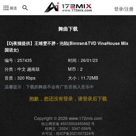
频道
登录/注册
舞曲下载
【Dj夜猫提供】王靖雯不胖 - 沦陷(Bintran&TVD VinaHouse Mix
国语女)
编号：257435
时间：26/01/23
分类：中文 越南鼓
M币：2
音质：320 Kbps
大小：11.72MB
温馨提示：下载的舞曲不会有广告音插入音乐中
抱歉，您还没有登录，请登录后下载
Copyright © 2026 www.172mix.com
桂公网安备 45010002450662 号
桂网文〔2024〕3347-059号
许可证：桂ICP备2021007224号