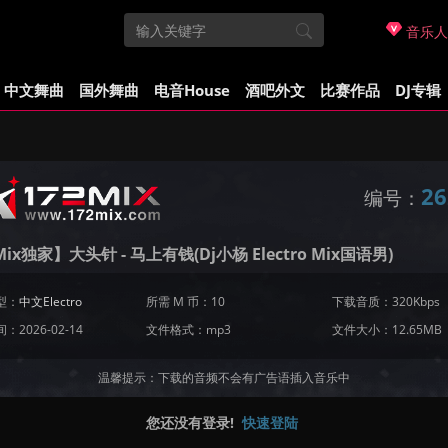
音乐人
中文舞曲
国外舞曲
电音House
酒吧外文
比赛作品
DJ专辑
26
编号：
Mix独家】大头针 - 马上有钱(Dj小杨 Electro Mix国语男)
型：
中文Electro
所需 M 币：10
下载音质：320Kbps
：2026-02-14
文件格式：mp3
文件大小：12.65MB
温馨提示：下载的音频不会有广告语插入音乐中
您还没有登录!
快速登陆