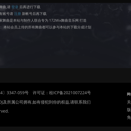
舞曲,请
登录
后再进行下载
有账号请
注册
新帐号后再下载
家舞曲是本站与制作人联合专为 172Mix舞曲音乐网 打造
： 本站会员上传的所有舞曲都可以参与本站的下载分成计划
〕3347-059号
许可证：桂ICP备2021007224号
网
关
DJ及所属公司拥有,如有侵犯到你的权益,请联系我们
版
rved.
免