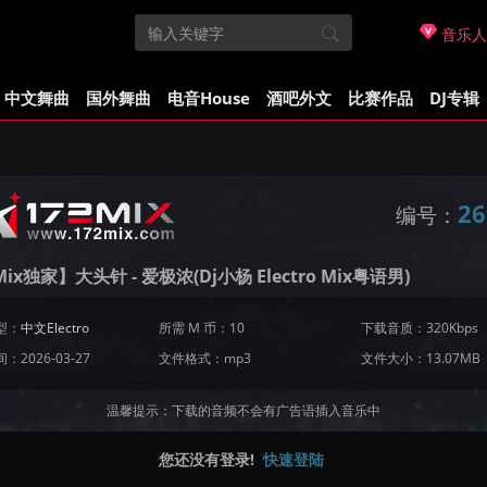
音乐人
中文舞曲
国外舞曲
电音House
酒吧外文
比赛作品
DJ专辑
26
编号：
Mix独家】大头针 - 爱极浓(Dj小杨 Electro Mix粤语男)
型：
中文Electro
所需 M 币：10
下载音质：320Kbps
：2026-03-27
文件格式：mp3
文件大小：13.07MB
温馨提示：下载的音频不会有广告语插入音乐中
您还没有登录!
快速登陆