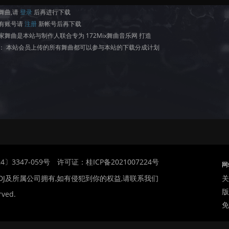
舞曲,请
登录
后再进行下载
有账号请
注册
新帐号后再下载
家舞曲是本站与制作人联合专为 172Mix舞曲音乐网 打造
： 本站会员上传的所有舞曲都可以参与本站的下载分成计划
〕3347-059号
许可证：桂ICP备2021007224号
网
关
DJ及所属公司拥有,如有侵犯到你的权益,请联系我们
版
rved.
免