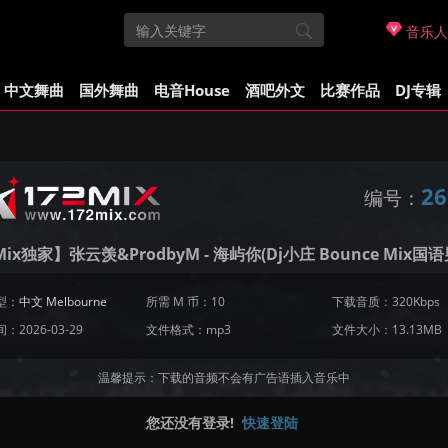
音乐人
中文舞曲
国外舞曲
电音House
酒吧外文
比赛作品
DJ专辑
26
编号：
Mix独家】张云羡&ProdbyM - 海屿你(Dj小庄 Bounce Mix国语
型：
中文 Melbourne
所需 M 币：10
下载音质：320Kbps
：2026-03-29
文件格式：mp3
文件大小：13.13MB
温馨提示：下载的音频不会有广告语插入音乐中
您还没有登录!
快速登陆