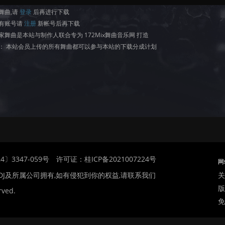
舞曲,请
登录
后再进行下载
有账号请
注册
新帐号后再下载
家舞曲是本站与制作人联合专为 172Mix舞曲音乐网 打造
： 本站会员上传的所有舞曲都可以参与本站的下载分成计划
〕3347-059号
许可证：桂ICP备2021007224号
网
关
DJ及所属公司拥有,如有侵犯到你的权益,请联系我们
版
rved.
免