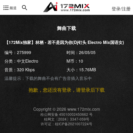
频道
登录/注册
舞曲下载
【172Mix独家】林栖 - 若不是因为你(Dj钉头 Electro Mix国语女)
编号：275999
时间：26/05/05
分类：中文Electro
M币：10
音质：320 Kbps
大小：15.76MB
温馨提示：下载的舞曲不会有广告音插入音乐中
抱歉，您还没有登录，请登录后下载
Copyright © 2026 www.172mix.com
桂公网安备 45010002450662 号
桂网文〔2024〕3347-059号
许可证：桂ICP备2021007224号