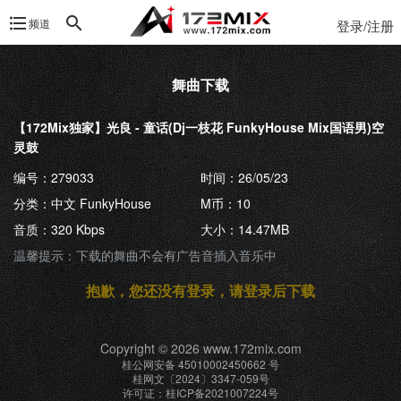
频道
登录/注册
舞曲下载
【172Mix独家】光良 - 童话(Dj一枝花 FunkyHouse Mix国语男)空
灵鼓
编号：279033
时间：26/05/23
分类：中文 FunkyHouse
M币：10
音质：320 Kbps
大小：14.47MB
温馨提示：下载的舞曲不会有广告音插入音乐中
抱歉，您还没有登录，请登录后下载
Copyright © 2026 www.172mix.com
桂公网安备 45010002450662 号
桂网文〔2024〕3347-059号
许可证：桂ICP备2021007224号