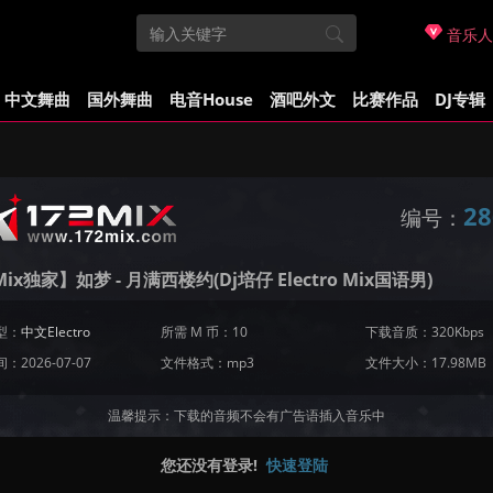
音乐人
中文舞曲
国外舞曲
电音House
酒吧外文
比赛作品
DJ专辑
28
编号：
Mix独家】如梦 - 月满西楼约(Dj培仔 Electro Mix国语男)
型：
中文Electro
所需 M 币：10
下载音质：320Kbps
：2026-07-07
文件格式：mp3
文件大小：17.98MB
温馨提示：下载的音频不会有广告语插入音乐中
您还没有登录!
快速登陆