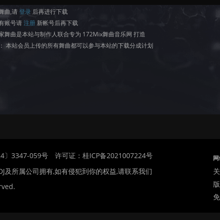
舞曲,请
登录
后再进行下载
有账号请
注册
新帐号后再下载
家舞曲是本站与制作人联合专为 172Mix舞曲音乐网 打造
： 本站会员上传的所有舞曲都可以参与本站的下载分成计划
〕3347-059号
许可证：桂ICP备2021007224号
网
关
DJ及所属公司拥有,如有侵犯到你的权益,请联系我们
版
rved.
免