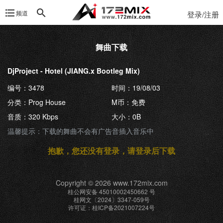
频道
登录/注册
舞曲下载
DjProject - Hotel (JIANG.x Bootleg Mix)
编号：3478
时间：19/08/03
分类：Prog House
M币：免费
音质：320 Kbps
大小：0B
温馨提示：下载的舞曲不会有广告音插入音乐中
抱歉，您还没有登录，请登录后下载
Copyright © 2026 www.172mix.com
桂公网安备 45010002450662 号
桂网文〔2024〕3347-059号
许可证：桂ICP备2021007224号