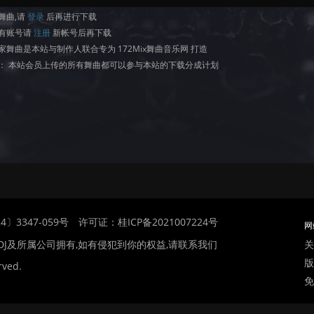
舞曲,请
登录
后再进行下载
有账号请
注册
新帐号后再下载
家舞曲是本站与制作人联合专为 172Mix舞曲音乐网 打造
： 本站会员上传的所有舞曲都可以参与本站的下载分成计划
〕3347-059号
许可证：桂ICP备2021007224号
网
关
DJ及所属公司拥有,如有侵犯到你的权益,请联系我们
版
rved.
免