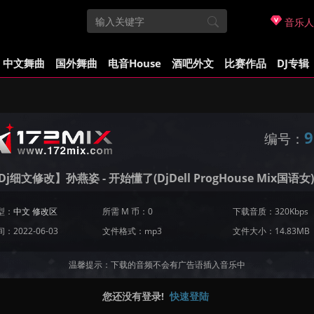
音乐人
中文舞曲
国外舞曲
电音House
酒吧外文
比赛作品
DJ专辑
9
编号：
j细文修改】孙燕姿 - 开始懂了(DjDell ProgHouse Mix国语女)
型：
中文 修改区
所需 M 币：0
下载音质：320Kbps
：2022-06-03
文件格式：mp3
文件大小：14.83MB
温馨提示：下载的音频不会有广告语插入音乐中
您还没有登录!
快速登陆