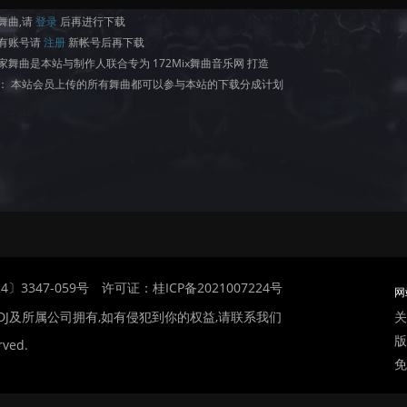
舞曲,请
登录
后再进行下载
有账号请
注册
新帐号后再下载
家舞曲是本站与制作人联合专为 172Mix舞曲音乐网 打造
： 本站会员上传的所有舞曲都可以参与本站的下载分成计划
〕3347-059号
许可证：桂ICP备2021007224号
网
关
DJ及所属公司拥有,如有侵犯到你的权益,请联系我们
版
rved.
免