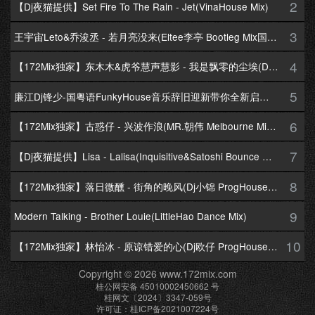
2
【Dj夜猫提供】Set Fire To The Rain - Jet(VinaHouse Mix)
3
王宇宙Leto&乔浚丞 - 若月亮没来(Eltee李亭 Bootleg Mix国语合唱)
4
【172Mix独家】东木木&虎爷慧声慧影 - 我是飘零的尘埃(Dj十三 Melbourne Mix国语男)
5
廉江Dj锋少-国粤语FunkyHouse音乐辞旧迎新带你全新启航跨年专辑172Mix串烧
6
【172Mix独家】古惑仔 - 兴波作浪(MR.朝伟 Melbourne Mix粤语男)
7
【Dj夜猫提供】Lisa - Lalisa(Inquisitive&Satoshi Bounce Mix)
8
【172Mix独家】落日微醺 - 街角的晚风(Dj小锦 ProgHouse Mix粤语女)
9
Modern Talking - Brother Louie(LittleHao Dance Mix)
10
【172Mix独家】林怡冰 - 原谅错爱的心(Dj欧仔 ProgHouse Mix粤语女)
Copyright © 2026 www.172mix.com
桂公网安备 45010002450662 号
桂网文〔2024〕3347-059号
许可证：桂ICP备2021007224号