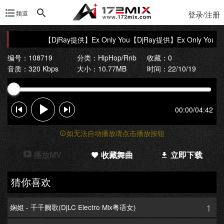
频道
登录/注册
【DjRay提供】Ex Only You
【DjRay提供】Ex Only You
编号：108719
分类：
HipHop/Rnb
收藏：0
音质：320 Kbps
大小：10.77MB
时间：22/10/19
00:00
/
04:42
如无法自动播放请点击播放按钮
播放MV
收藏舞曲
立即下载
猜你喜欢
1
娴姐 - 千千阙歌(DjLC Electro Mix粤语女)