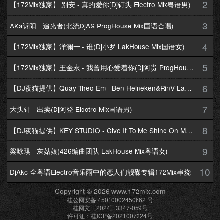
2
【172Mix独家】 别安 - 真的爱你(Dj钉头 Electro Mix粤语男)
3
AKa诉阳 - 追光者(北流DjAS ProgHouse Mix国语合唱)
4
【172Mix独家】洋澜一 - 谁(Dj小罗 LakHouse Mix国语女)
5
【172Mix独家】王金永 - 我曾用心爱着你(Dj阿贵 ProgHouse Mix国语男)
6
【DJ夜猫提供】Quay Theo Em - Ben Heineken&RinV LakHouse Mix
7
大头针 - 出卖(Dj阿登 Electro Mix国语男)
8
【DJ夜猫提供】KEY STUDIO - Give It To Me Shine On Me By Lambo Thea
9
梁咏琪 - 灰姑娘(426编曲团队 LakHouse Mix粤语女)
10
DjAkc-全粤语Electro音乐雨中的恋人们靓碟专辑172Mix串烧
Copyright © 2026 www.172mix.com
桂公网安备 45010002450662 号
桂网文〔2024〕3347-059号
许可证：桂ICP备2021007224号