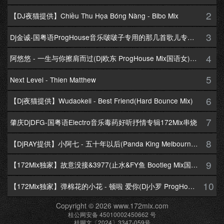
2
【DJ夜猫提供】Chiều Thu Họa Bóng Nàng - Bibo Mix
3
Dj金诚-国粤语ProgHouse音乐啵啵子专用的那几首歌儿专辑172Mix串烧
4
阿悠悠 - 一生与你擦肩而过(Dj欧东 ProgHouse Mix国语女)Dj小耀修改
5
Next Level - Thien Matthew
6
【Dj夜猫提供】Wudaokeli - Best Friend(Hard Bounce Mix)
7
肇庆DjDFG-国粤语Electro音乐毒药好听抒情专辑172Mix串烧
8
【DjRAY提供】小阿七 - 五十年以后(Panda King Melbourne Mix国语女)
9
【172Mix独家】故意没接&3977(止水&FY鱼 Bootleg Mix国语男)
10
【172Mix独家】弹棉花的小花 - 顿啦 爱你(Dj小罗 ProgHouse Mix国语女)v2
Copyright © 2026 www.172mix.com
桂公网安备 45010002450662 号
桂网文〔2024〕3347-059号