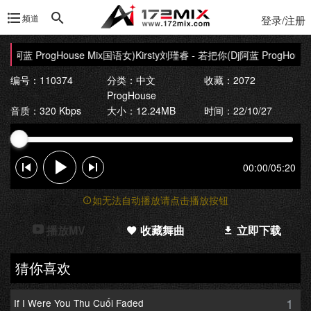
频道
登录/注册
Dj阿蓝 ProgHouse Mix国语女)
Kirsty刘瑾睿 - 若把你(Dj阿蓝 ProgHouse
编号：110374
分类：
中文
收藏：2072
ProgHouse
音质：320 Kbps
大小：12.24MB
时间：22/10/27
00:00
/
05:20
如无法自动播放请点击播放按钮
播放MV
收藏舞曲
立即下载
猜你喜欢
1
If I Were You Thu Cuối Faded