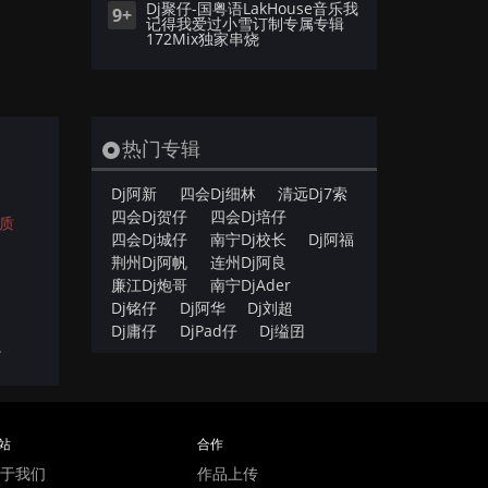
Dj聚仔-国粤语LakHouse音乐我
9+
记得我爱过小雪订制专属专辑
172Mix独家串烧
热门专辑
Dj阿新
四会Dj细林
清远Dj7索
四会Dj贺仔
四会Dj培仔
质
四会Dj城仔
南宁Dj校长
Dj阿福
荆州Dj阿帆
连州Dj阿良
廉江Dj炮哥
南宁DjAder
Dj铭仔
Dj阿华
Dj刘超
Dj庸仔
DjPad仔
Dj缢囝
.
站
合作
于我们
作品上传