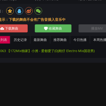
到：
提示：下载的舞曲不会有广告音插入音乐中
下载舞曲
收藏舞曲
播放MV
放列表
历史记录
最新舞曲
推荐舞曲
今日热播
本周热
2063 【172Mix独家】小洲 - 爱都爱了(Dj刚仔 Electro Mix国语男)