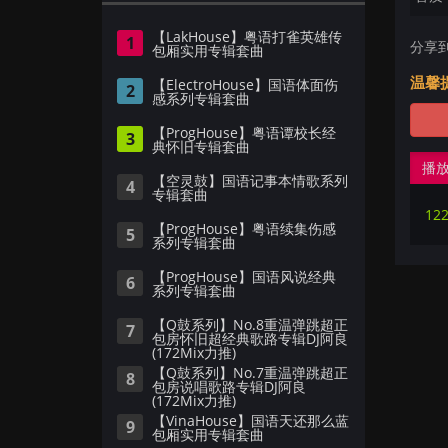
【LakHouse】粤语打雀英雄传
1
分享
包厢实用专辑套曲
温馨
【ElectroHouse】国语体面伤
2
感系列专辑套曲
【ProgHouse】粤语谭校长经
3
典怀旧专辑套曲
播
【空灵鼓】国语记事本情歌系列
4
专辑套曲
12
【ProgHouse】粤语续集伤感
5
系列专辑套曲
【ProgHouse】国语风说经典
6
系列专辑套曲
【Q鼓系列】No.8重温弹跳超正
7
包房怀旧超经典歌路专辑DJ阿良
(172Mix力推)
【Q鼓系列】No.7重温弹跳超正
8
包房说唱歌路专辑DJ阿良
(172Mix力推)
【VinaHouse】国语天还那么蓝
9
包厢实用专辑套曲