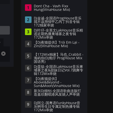
Dont Cha - Vavh Fixx
1
Hung(VinaHouse Mix)
Dj金诚-全国语ProgHouse音乐
2
我不该用情甲乙丙丁抖音专辑
172独家串烧
Dj叶仔-全英文LakHouse音乐精
3
选近期热播柬埔寨之夜专辑
172Mix串烧
播
【Dj夜猫提供】Trói Em Lại -
4
Zinz(VinaHouse Mix)
【172Mix独家】马也_Crabbit -
5
海屿你(Dj炮仔 ProgHouse Mix
国语男)
Dj蛋挞-全国语LakHouse音乐柬
6
埔寨之夜&甜妹日记Vol.7跳舞专
辑172Mix串烧
【Dj夜猫提供】
7
Above&Beyond -
Sun&Moon(VinaHouse Mix)
新兴Dj细钊-全国语歌曲连版打
8
造嘉欣翻唱港风发烧人声串烧
Dj阿立-国粤语FunkyHouse音
9
乐咧哥生日专属定制热播专辑
172Mix串烧