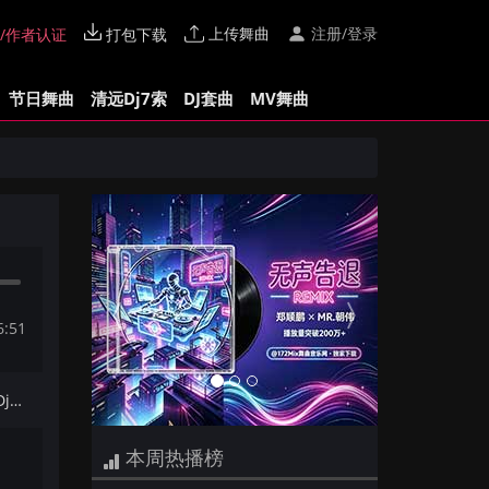
上传舞曲
注册/登录
/作者认证
打包下载
节日舞曲
清远Dj7索
DJ套曲
MV舞曲
Previous
Next
6:51
下一首：义薄云天 - 追逐你的梦(Dj阿福 ProgHouse Mix国语男)
本周热播榜