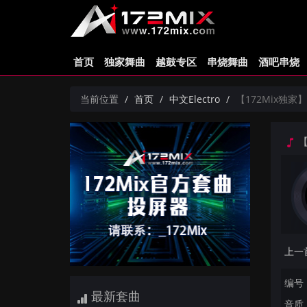
首页
独家舞曲
越鼓专区
串烧舞曲
酒吧串烧
当前位置
首页
中文Electro
【172Mix独家】小
【
编号：
最新套曲
音质：