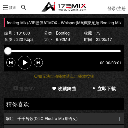
频道
登录/注册
Bootleg Mix)-VIP提供
ATMOX - Whisper(MA麻辣兄弟 Bootleg Mix)-V
编号：131800
分类：
Bootleg
收藏：79
音质：320 Kbps
大小：6.92MB
时间：23/05/17
00:00
/
03:01
如无法自动播放请点击播放按钮
播放MV
收藏舞曲
立即下载
猜你喜欢
1
娴姐 - 千千阙歌(DjLC Electro Mix粤语女)